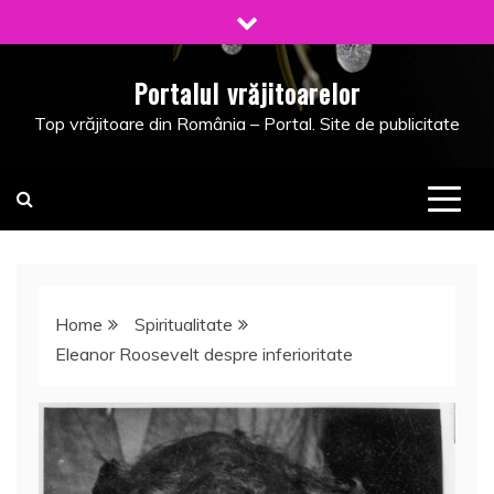
Skip
to
content
Portalul vrăjitoarelor
Top vrăjitoare din România – Portal. Site de publicitate
Home
Spiritualitate
Eleanor Roosevelt despre inferioritate