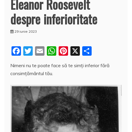
Eleanor Roosevelt
despre inferioritate
29 iunie 2023
F
T
E
W
Pi
X
P
a
w
m
h
nt
a
Nimeni nu te poate face să te simți inferior fără
c
itt
ai
at
er
rt
consimțământul tău.
e
er
l
s
e
aj
b
A
st
e
o
p
a
o
p
z
k
ă