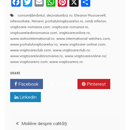
F
T
E
W
Pi
X
P
a
w
m
h
nt
a
consimțământul
,
dezvaluiribiz.ro
,
Eleanor Roosevelt
,
c
itt
ai
at
er
rt
inferioritate
,
Nimeni
,
portalulvrajitoarelor.ro
,
simți inferior
,
e
er
l
s
e
aj
vrajitoare-romania.com
,
vrajitoare-romania.ro
,
vrajitoareledinromania.com
,
vrajitoareonline.ro
,
b
A
st
e
www.astrointernational.ro
,
www.international-witches.com
,
www.portalulvrajitoarelor.ro
,
www.vrajitoare-online.com
,
o
p
a
www.vrajitoareclub.com
,
www.vrajitoareclub.ro
,
o
p
z
www.vrajitoareledinromania.ro
,
www.vrajitoareonline.ro/
,
www.vrajitoarero.com
,
www.vrajitoarero.ro
k
ă
SHARE
Facebook
Twitter
Pinterest
Linkedin
Navigare
Molière despre calităţi