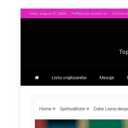
Skip
vineri, august 07, 2026
Politica de cookie-uri
Politica d
to
content
Top
Lista vrajitoarelor
Mesaje
Home
Spiritualitate
Dalai Lama despre