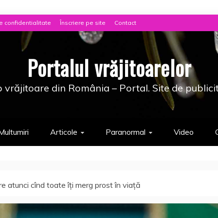
e confidentialitate
Înscriere pe site
Contact
Portalul vrăjitoarelor
 vrăjitoare din România – Portal. Site de publici
Multumiri
Articole
Paranormal
Video
 atunci cînd toate îţi merg prost în viaţă