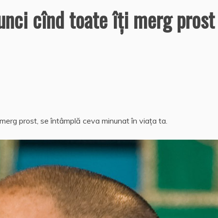
nci cînd toate îţi merg prost
merg prost, se întâmplă ceva minunat în viaţa ta.