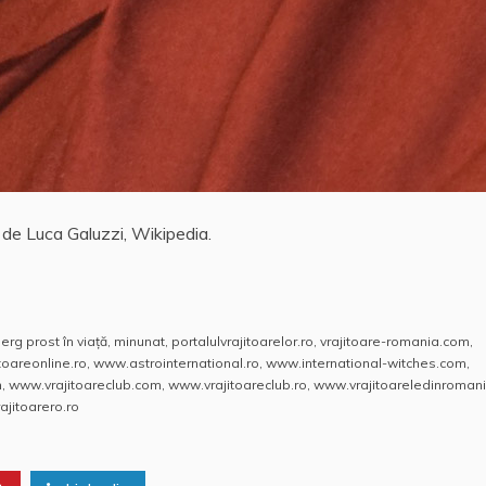
 de Luca Galuzzi, Wikipedia.
erg prost în viaţă
,
minunat
,
portalulvrajitoarelor.ro
,
vrajitoare-romania.com
,
itoareonline.ro
,
www.astrointernational.ro
,
www.international-witches.com
,
m
,
www.vrajitoareclub.com
,
www.vrajitoareclub.ro
,
www.vrajitoareledinromani
jitoarero.ro