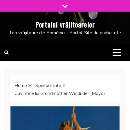
Skip
to
content
Portalul vrăjitoarelor
Top vrăjitoare din România – Portal. Site de publicitate
Home
Spiritualitate
Cuvintele lui Grandmother Windrider (Maya)