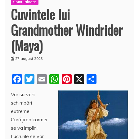
Spiritualitate
Cuvintele lui
Grandmother Windrider
(Maya)
27 august 2023
F
T
E
W
Pi
X
P
a
w
m
h
nt
a
Vor surveni
c
itt
ai
at
er
rt
schimbări
e
er
l
s
e
aj
extreme.
b
A
st
e
Curăţirea karmei
o
p
a
se va împlini.
o
p
z
Lucrurile se vor