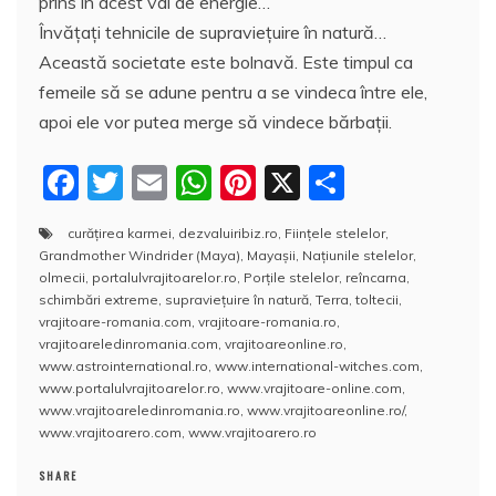
prins în acest val de energie…
Învăţaţi tehnicile de supravieţuire în natură…
Această societate este bolnavă. Este timpul ca
femeile să se adune pentru a se vindeca între ele,
apoi ele vor putea merge să vindece bărbaţii.
F
T
E
W
Pi
X
P
a
w
m
h
nt
a
curăţirea karmei
,
dezvaluiribiz.ro
,
Fiinţele stelelor
,
c
itt
ai
at
er
rt
Grandmother Windrider (Maya)
,
Mayaşii
,
Naţiunile stelelor
,
e
er
l
s
e
aj
olmecii
,
portalulvrajitoarelor.ro
,
Porţile stelelor
,
reîncarna
,
schimbări extreme
,
supravieţuire în natură
,
Terra
,
toltecii
,
b
A
st
e
vrajitoare-romania.com
,
vrajitoare-romania.ro
,
vrajitoareledinromania.com
,
vrajitoareonline.ro
,
o
p
a
www.astrointernational.ro
,
www.international-witches.com
,
o
p
z
www.portalulvrajitoarelor.ro
,
www.vrajitoare-online.com
,
www.vrajitoareledinromania.ro
,
www.vrajitoareonline.ro/
,
k
ă
www.vrajitoarero.com
,
www.vrajitoarero.ro
SHARE