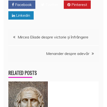
Facebook
Twitter
Pinterest
Linkedin
Navigare
Mircea Eliade despre victorie şi înfrângere
în
Menander despre adevăr
articole
RELATED POSTS