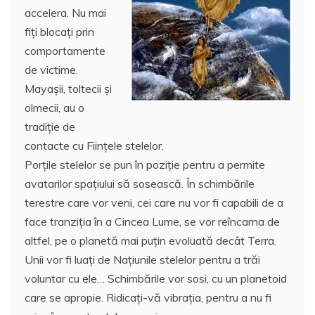
accelera. Nu mai
k
ă
fiţi blocaţi prin
comportamente
de victime.
Mayaşii, toltecii şi
olmecii, au o
tradiţie de
contacte cu Fiinţele stelelor.
Porţile stelelor se pun în poziţie pentru a permite
avatarilor spaţiului să sosească. În schimbările
terestre care vor veni, cei care nu vor fi capabili de a
face tranziţia în a Cincea Lume, se vor reîncarna de
altfel, pe o planetă mai puţin evoluată decât Terra.
Unii vor fi luaţi de Naţiunile stelelor pentru a trăi
voluntar cu ele… Schimbările vor sosi, cu un planetoid
care se apropie. Ridicaţi-vă vibraţia, pentru a nu fi