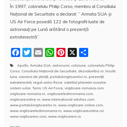
În 1997, colonelulu Philip Corso, membru al Consiliului
Naţional de Securitate a declarat: ” Armata SUA şi
US Air Force posedă 122 de fotografii luate de
astronauţi pe Lună arătând o prezenţă
extraterestră”.
F
T
E
W
Pi
X
P
a
w
m
h
nt
a
Apollo
,
Armata SUA
,
astronomi
,
coliziune
,
colonelulu Philip
c
itt
ai
at
er
rt
Corso
,
Consiliului Naţional de Securitate
,
dezvaluiribiz.ro
,
Insolit
,
e
er
l
s
e
aj
luna
,
oamenii de ştiinţă
,
portalulvrajitoarelor.ro
,
prezenţă
extraterestră
,
reguli astro-fizice
,
satelitul planetei noastre
,
b
A
st
e
sistem solar
,
Terra
,
US Air Force
,
vrajitoare-romania.com
,
vrajitoare-romania.ro
,
vrajitoareledinromania.com
,
o
p
a
vrajitoareonline.ro
,
www.international-witches.com
,
o
p
z
www.portalulvrajitoarelor.ro
,
www.vrajitoare-online.com
,
www.vrajitoareledinromania.ro
,
www.vrajitoareonline.ro/
,
k
ă
www.vrajitoarero.com
,
www.vrajitoarero.ro