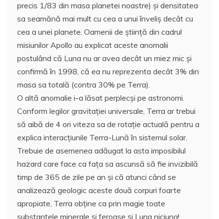
precis 1/83 din masa planetei noastre) şi densitatea
sa seamănă mai mult cu cea a unui înveliş decât cu
cea a unei planete. Oamenii de ştiinţă din cadrul
misiunilor Apollo au explicat aceste anomalii
postulând că Luna nu ar avea decât un miez mic şi
confirmă în 1998, că ea nu reprezenta decât 3% din
masa sa totală (contra 30% pe Terra).
O altă anomalie i-a lăsat perplecşi pe astronomi.
Conform legilor gravitaţiei universale, Terra ar trebui
să aibă de 4 ori viteza sa de rotaţie actuală pentru a
explica interacţiunile Terra-Lună în sistemul solar.
Trebuie de asemenea adăugat la asta imposibilul
hazard care face ca faţa sa ascunsă să fie invizibilă
timp de 365 de zile pe an şi că atunci când se
analizează geologic aceste două corpuri foarte
apropiate, Terra obţine ca prin magie toate
substanţele minerale şi feroase şi Luna niciuna!