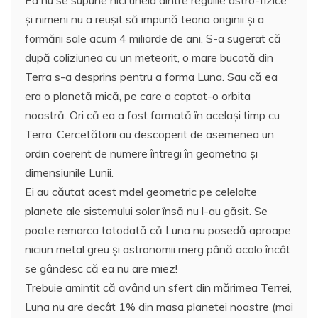
şi nimeni nu a reuşit să impună teoria originii şi a
formării sale acum 4 miliarde de ani. S-a sugerat că
după coliziunea cu un meteorit, o mare bucată din
Terra s-a desprins pentru a forma Luna. Sau că ea
era o planetă mică, pe care a captat-o orbita
noastră. Ori că ea a fost formată în acelaşi timp cu
Terra. Cercetătorii au descoperit de asemenea un
ordin coerent de numere întregi în geometria şi
dimensiunile Lunii.
Ei au căutat acest mdel geometric pe celelalte
planete ale sistemului solar însă nu l-au găsit. Se
poate remarca totodată că Luna nu posedă aproape
niciun metal greu şi astronomii merg până acolo încât
se gândesc că ea nu are miez!
Trebuie amintit că având un sfert din mărimea Terrei,
Luna nu are decât 1% din masa planetei noastre (mai