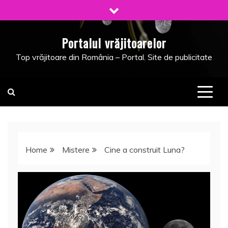
Skip
to
content
Portalul vrăjitoarelor
Top vrăjitoare din România – Portal. Site de publicitate
Home
Mistere
Cine a construit Luna?