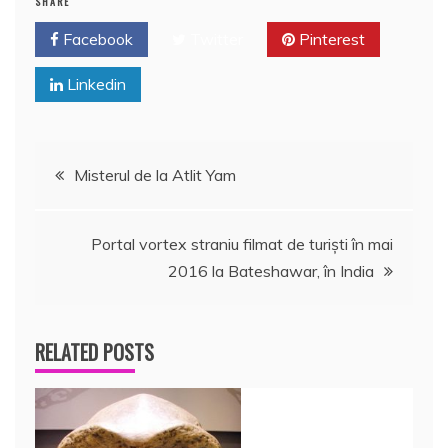
SHARE
Facebook
Twitter
Pinterest
Linkedin
Navigare
Misterul de la Atlit Yam
în
Portal vortex straniu filmat de turişti în mai
articole
2016 la Bateshawar, în India
RELATED POSTS