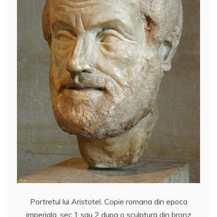
Portretul lui Aristotel. Copie romana din epoca
imperiala, sec.1 sau 2 dupa o sculptura din bronz