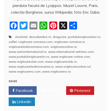
pierduta facuta de Lysippos. Muzel Louvre, Paris,
colectia Borghese, sursa Wikipedia, foto Eric Gaba.
F
T
E
W
Pi
X
P
a
w
m
h
nt
a
Aristotel
,
dezvaluiribiz.ro
,
dragoste
,
portalulvrajitoarelor.ro
,
c
itt
ai
at
er
rt
suflet
,
vrajitoare-romania.com
,
vrajitoare-romania.ro
,
e
er
l
s
e
aj
vrajitoareledinromania.com
,
vrajitoareonline.ro
,
www.astrointernational.ro
,
www.international-witches.com
,
b
A
st
e
www.portalulvrajitoarelor.ro
,
www.vrajitoare-online.com
,
www.vrajitoareclub.com
,
www.vrajitoareclub.ro
,
o
p
a
www.vrajitoareledinromania.ro
,
www.vrajitoareonline.ro/
,
o
p
z
www.vrajitoarero.com
,
www.vrajitoarero.ro
k
ă
SHARE
Facebook
Twitter
Pinterest
Linkedin