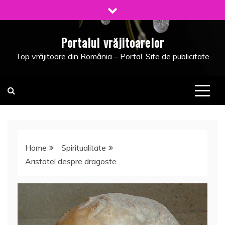
Skip
to
content
Portalul vrăjitoarelor
Top vrăjitoare din România – Portal. Site de publicitate
Home
Spiritualitate
Aristotel despre dragoste