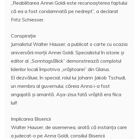
„Reabilitarea Annei Goldi este recunoaşterea faptului
că ea a fost condamnată pe nedrept”, a declarat
Fritz Schiesser.
Conspiraţie
Jurnalistul Walter Hauser, a publicat o carte cu ocazia
aniversării morţii Annei Goldi. Specialistul în istorie şi
editor al „SonntagsBlick” demonstrează complotul
liderilor locali împotriva „vrăjitoarei” din Glarus.
El dezvăluie, în special, rolul lui Johann Jakob Tschudi,
un membru al guvernului, căreia Anna i-a fost
angajată şi amantă. Aşa-zisa fată vrăjită era fiica
lui!!
Implicarea Bisericii
Walter Hauser, de asemenea, arată că instanţa care
a judecat-o pe Anna Goldi, consiliul Bisericii