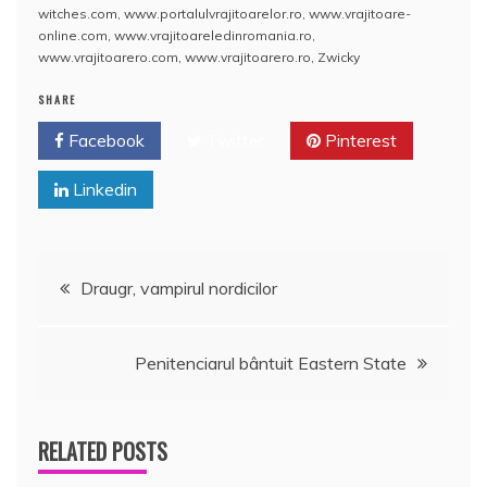
witches.com
,
www.portalulvrajitoarelor.ro
,
www.vrajitoare-
online.com
,
www.vrajitoareledinromania.ro
,
www.vrajitoarero.com
,
www.vrajitoarero.ro
,
Zwicky
SHARE
Facebook
Twitter
Pinterest
Linkedin
Navigare
Draugr, vampirul nordicilor
în
Penitenciarul bântuit Eastern State
articole
RELATED POSTS