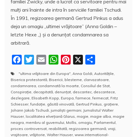
familiei Zwicky, unde a lucrat ca servitoare pentru mai
mulţi ani înainte de intra în serviciile familiei Tschudi.
În 1991, regizoarea germană Gertrud Pinkus a adus
deja un omagiu „ultimei vrăjitoare” (Anna Goldin –
letzte Hexe „) şi a denunţat condamnarea sa
arbitrară.
F
T
E
W
Pi
X
P
a
w
m
h
nt
a
"ultima vrăjitoare din Europa"
,
Anna Goldi
,
Autorităţile
,
c
itt
ai
at
er
rt
Biserica protestantă
,
Bisericii
,
blesteme
,
clarvazatoare
,
e
er
l
s
e
aj
condamnarea
,
condamnată la moarte
,
Consiliul de Stat
,
Conspiraţie
,
decapitată
,
denunţat
,
descantec
,
descantece
,
b
A
st
e
dezlegare
,
Elisabeth Kopp
,
Europa
,
farmece
,
fermecat
,
Fritz
Schiesser
,
fundaţie
,
găsită vinovată
,
Gertrud Pinkus
,
graţiere
,
o
p
a
Johann Jakob Tschudi
,
jurnalişti germani
,
Jurnalistul Walter
o
p
z
Hauser
,
localitatea elveţiană Glarus
,
magie
,
magie alba
,
magie
neagra
,
membru al guvernului
,
Mollis
,
omagiu
,
Parlamentul
,
k
ă
proces controversat
,
reabilitată
,
regizoarea germană
,
vraji
,
vrajitoare
,
vrăjitorie
,
Walter Hauser
,
www.international-