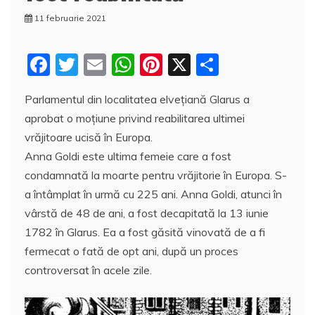
11 februarie 2021
F
T
E
W
Pi
X
P
a
w
m
h
nt
a
Parlamentul din localitatea elveţiană Glarus a
c
itt
ai
at
er
rt
aprobat o moţiune privind reabilitarea ultimei
e
er
l
s
e
aj
vrăjitoare ucisă în Europa.
b
A
st
e
Anna Goldi este ultima femeie care a fost
o
p
a
condamnată la moarte pentru vrăjitorie în Europa. S-
o
p
z
a întâmplat în urmă cu 225 ani. Anna Goldi, atunci în
vârstă de 48 de ani, a fost decapitată la 13 iunie
k
ă
1782 în Glarus. Ea a fost găsită vinovată de a fi
fermecat o fată de opt ani, după un proces
controversat în acele zile.