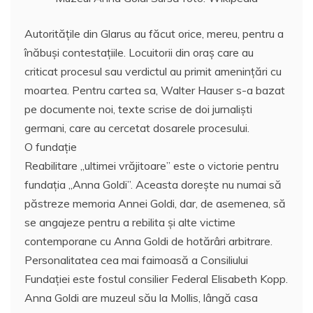
Autorităţile din Glarus au făcut orice, mereu, pentru a
înăbuşi contestaţiile. Locuitorii din oraş care au
criticat procesul sau verdictul au primit ameninţări cu
moartea. Pentru cartea sa, Walter Hauser s-a bazat
pe documente noi, texte scrise de doi jurnalişti
germani, care au cercetat dosarele procesului.
O fundaţie
Reabilitare „ultimei vrăjitoare” este o victorie pentru
fundaţia „Anna Goldi”. Aceasta doreşte nu numai să
păstreze memoria Annei Goldi, dar, de asemenea, să
se angajeze pentru a rebilita şi alte victime
contemporane cu Anna Goldi de hotărâri arbitrare.
Personalitatea cea mai faimoasă a Consiliului
Fundaţiei este fostul consilier Federal Elisabeth Kopp.
Anna Goldi are muzeul său la Mollis, lângă casa