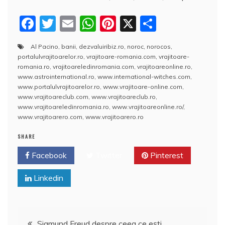
F
T
E
W
Pi
X
P
a
w
m
h
nt
a
Al Pacino
,
banii
,
dezvaluiribiz.ro
,
noroc
,
norocos
,
c
itt
ai
at
er
rt
portalulvrajitoarelor.ro
,
vrajitoare-romania.com
,
vrajitoare-
e
er
l
s
e
aj
romania.ro
,
vrajitoareledinromania.com
,
vrajitoareonline.ro
,
www.astrointernational.ro
,
www.international-witches.com
,
b
A
st
e
www.portalulvrajitoarelor.ro
,
www.vrajitoare-online.com
,
www.vrajitoareclub.com
,
www.vrajitoareclub.ro
,
o
p
a
www.vrajitoareledinromania.ro
,
www.vrajitoareonline.ro/
,
o
p
z
www.vrajitoarero.com
,
www.vrajitoarero.ro
k
ă
SHARE
Facebook
Twitter
Pinterest
Linkedin
Navigare
Sigmund Freud despre ceea ce eşti