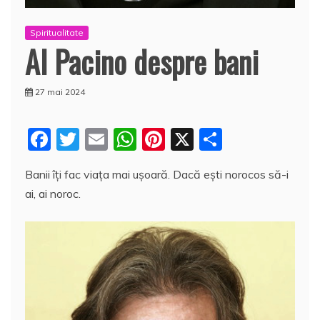
Spiritualitate
Al Pacino despre bani
27 mai 2024
F
T
E
W
Pi
X
P
a
w
m
h
nt
a
Banii îţi fac viața mai ușoară. Dacă ești norocos să-i
c
itt
ai
at
er
rt
ai, ai noroc.
e
er
l
s
e
aj
b
A
st
e
o
p
a
o
p
z
k
ă