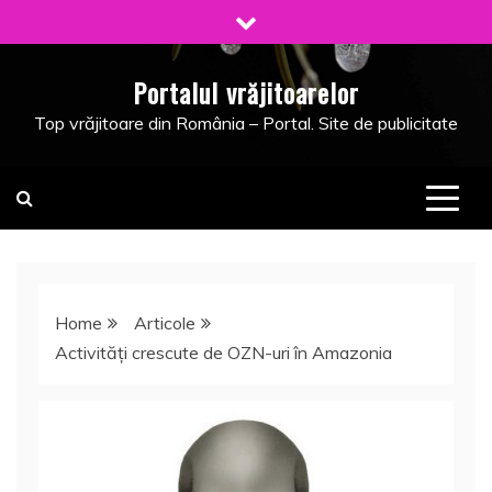
Skip
to
content
Portalul vrăjitoarelor
Top vrăjitoare din România – Portal. Site de publicitate
Home
Articole
Activități crescute de OZN-uri în Amazonia