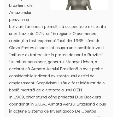
brazilieni, ale
Amazonului
peruvian și
bolivian, făcându-i pe mulți să suspecteze existența
unei “baze de OZN-uri” în regiune. O asemenea
credință a fost exprimată încă din 1965, când dr.
Olavo Fantes a speculat asupra unei posibile invazii
“militare extraterestre în partea de nord a Braziliei”.
Un militar pensionar, generalul Moacyr Uchoa, a
declarat că Armata Aerului Braziliană a avut probe
considerabile indicând existența unui astfel de
amplasament. Scepticismul său a fost înlăturat de o
boală mortală de o entitate a unui OZN.
În 1969, chiar atunci când proiectul Blue Book era
abandonat în S.U.A., Armata Aerului Braziliană a pus
în acțiune Sistema de Investigacao De Objetos