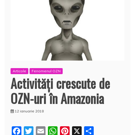
Articole
Fenomenul OZN
Activități crescute de
OZN-uri în Amazonia
12 ianuarie 2018
F
T
E
W
Pi
X
P