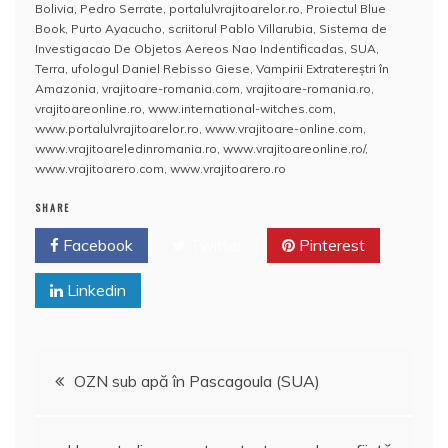
Bolivia
,
Pedro Serrate
,
portalulvrajitoarelor.ro
,
Proiectul Blue
o
p
a
Book
,
Purto Ayacucho
,
scriitorul Pablo Villarubia
,
Sistema de
o
p
z
Investigacao De Objetos Aereos Nao Indentificadas
,
SUA
,
Terra
,
ufologul Daniel Rebisso Giese
,
Vampirii Extratereștri în
k
ă
Amazonia
,
vrajitoare-romania.com
,
vrajitoare-romania.ro
,
vrajitoareonline.ro
,
www.international-witches.com
,
www.portalulvrajitoarelor.ro
,
www.vrajitoare-online.com
,
www.vrajitoareledinromania.ro
,
www.vrajitoareonline.ro/
,
www.vrajitoarero.com
,
www.vrajitoarero.ro
SHARE
Facebook
Twitter
Pinterest
Linkedin
Navigare
OZN sub apă în Pascagoula (SUA)
în