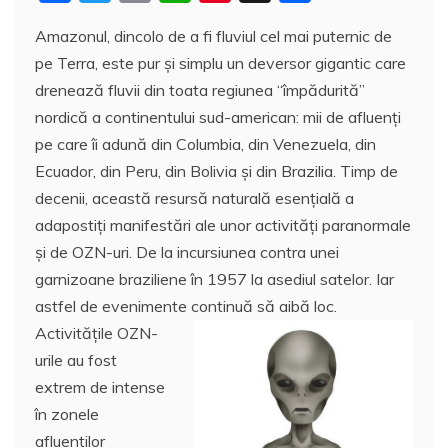
a
w
m
h
nt
a
Amazonul, dincolo de a fi fluviul cel mai puternic de
c
itt
ai
at
er
rt
pe Terra, este pur și simplu un deversor gigantic care
e
er
l
s
e
aj
drenează fluvii din toata regiunea “împădurită”
b
A
st
e
nordică a continentului sud-american: mii de afluenți
o
p
a
pe care îi adună din Columbia, din Venezuela, din
o
p
z
Ecuador, din Peru, din Bolivia și din Brazilia. Timp de
decenii, această resursă naturală esențială a
k
ă
adapostiți manifestări ale unor activități paranormale
și de OZN-uri. De la incursiunea contra unei
garnizoane braziliene în 1957 la asediul satelor. Iar
astfel de evenimente continuă să aibă loc.
Activitățile OZN-
urile au fost
extrem de intense
în zonele
afluenților