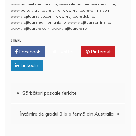
www.astrointernational.ro
,
www.international-witches.com
,
o
p
a
www.portalulvrajitoarelor.ro
,
www.vrajitoare-online.com
,
o
p
z
www.vrajitoareclub.com
,
www.vrajitoareclub.ro
,
www.vrajitoareledinromania.ro
,
www.vrajitoareonline.ro/
,
k
ă
www.vrajitoarero.com
,
www.vrajitoarero.ro
SHARE
Facebook
Twitter
Pinterest
Linkedin
Navigare
Sărbători pascale fericite
în
Întâlnire de gradul 3 la o fermă din Australia
articole