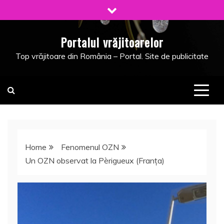
Skip
to
content
Portalul vrăjitoarelor
Top vrăjitoare din România – Portal. Site de publicitate
Home
Fenomenul OZN
Un OZN observat la Pèrigueux (Franţa)