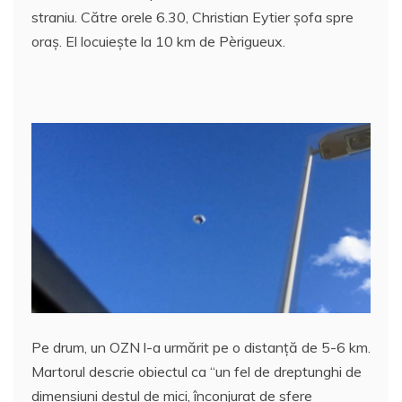
e
er
l
s
e
aj
straniu. Către orele 6.30, Christian Eytier şofa spre
b
A
st
e
oraş. El locuieşte la 10 km de Pèrigueux.
o
p
a
o
p
z
k
ă
Pe drum, un OZN l-a urmărit pe o distanţă de 5-6 km.
Martorul descrie obiectul ca “un fel de dreptunghi de
dimensiuni destul de mici, înconjurat de sfere