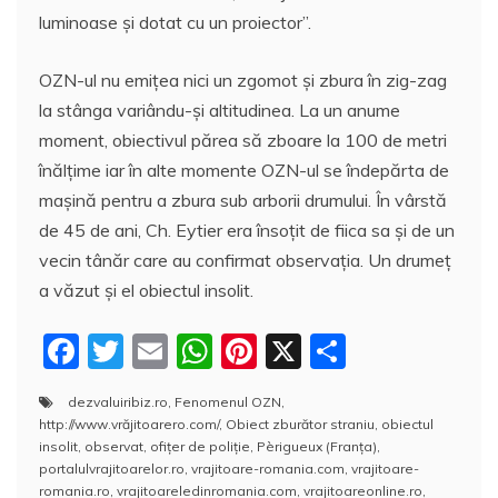
luminoase şi dotat cu un proiector”.
OZN-ul nu emiţea nici un zgomot şi zbura în zig-zag
la stânga variându-şi altitudinea. La un anume
moment, obiectivul părea să zboare la 100 de metri
înălţime iar în alte momente OZN-ul se îndepărta de
maşină pentru a zbura sub arborii drumului. În vârstă
de 45 de ani, Ch. Eytier era însoţit de fiica sa şi de un
vecin tânăr care au confirmat observaţia. Un drumeţ
a văzut şi el obiectul insolit.
F
T
E
W
Pi
X
P
a
w
m
h
nt
a
dezvaluiribiz.ro
,
Fenomenul OZN
,
c
itt
ai
at
er
rt
http://www.vrăjitoarero.com/
,
Obiect zburător straniu
,
obiectul
e
er
l
s
e
aj
insolit
,
observat
,
ofițer de poliție
,
Pèrigueux (Franţa)
,
portalulvrajitoarelor.ro
,
vrajitoare-romania.com
,
vrajitoare-
b
A
st
e
romania.ro
,
vrajitoareledinromania.com
,
vrajitoareonline.ro
,