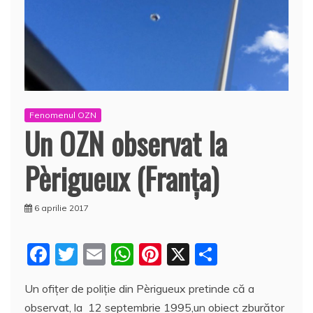
Fenomenul OZN
Un OZN observat la
Pèrigueux (Franţa)
6 aprilie 2017
F
T
E
W
Pi
X
P
a
w
m
h
nt
a
Un ofiţer de poliţie din Pèrigueux pretinde că a
c
itt
ai
at
er
rt
observat, la 12 septembrie 1995,un obiect zburător