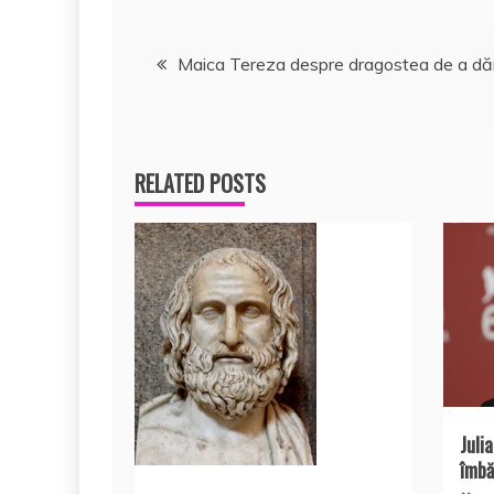
o
p
a
o
p
z
Navigare
Maica Tereza despre dragostea de a dăr
k
ă
în
articole
RELATED POSTS
Juli
îmbă