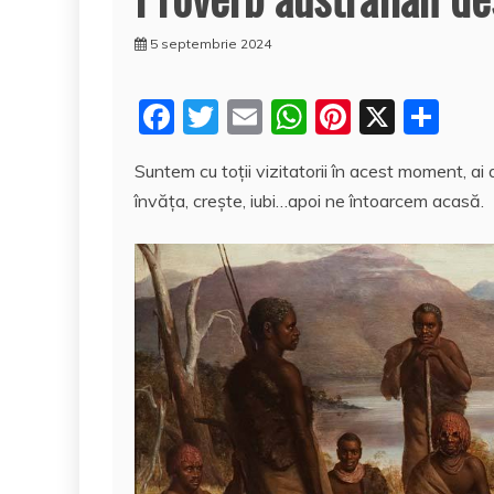
5 septembrie 2024
F
T
E
W
Pi
X
P
a
w
m
h
nt
a
Suntem cu toții vizitatorii în acest moment, a
c
itt
ai
at
er
rt
învăța, crește, iubi…apoi ne întoarcem acasă.
e
er
l
s
e
aj
b
A
st
e
o
p
a
o
p
z
k
ă