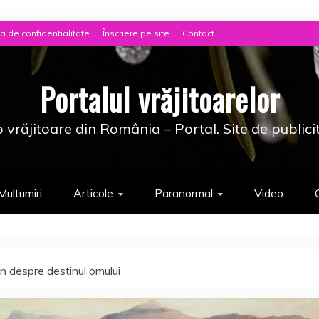
ca de confidentialitate
Înscriere pe site
Contact
Portalul vrăjitoarelor
 vrăjitoare din România – Portal. Site de publici
Multumiri
Articole
Paranormal
Video
n despre destinul omului