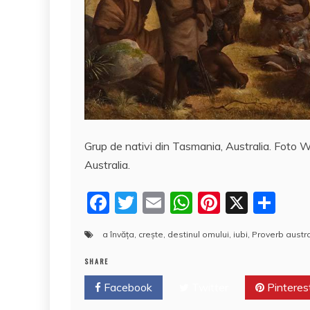
Grup de nativi din Tasmania, Australia. Foto W
Australia.
F
T
E
W
Pi
X
P
a
w
m
h
nt
a
a învăța
,
crește
,
destinul omului
,
iubi
,
Proverb austra
c
itt
ai
at
er
rt
e
er
l
s
e
aj
SHARE
b
A
st
e
Facebook
Twitter
Pinteres