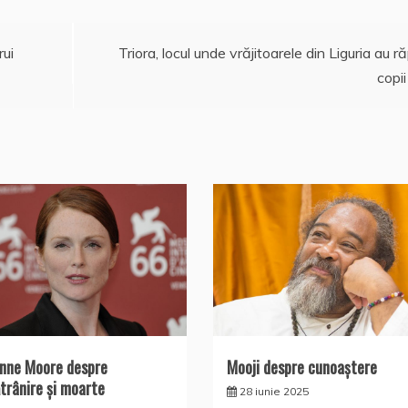
ui
Triora, locul unde vrăjitoarele din Liguria au ră
copii
anne Moore despre
Mooji despre cunoaştere
trânire și moarte
28 iunie 2025