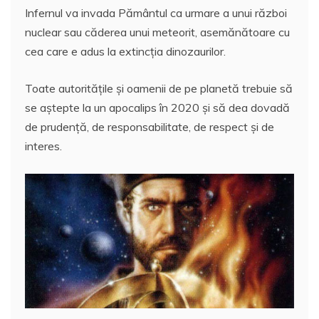
a
w
m
h
nt
a
Infernul va invada Pământul ca urmare a unui război
c
itt
ai
at
er
rt
nuclear sau căderea unui meteorit, asemănătoare cu
e
er
l
s
e
aj
cea care e adus la extincția dinozaurilor.
b
A
st
e
o
p
a
Toate autoritățile și oamenii de pe planetă trebuie să
se aștepte la un apocalips în 2020 și să dea dovadă
o
p
z
de prudență, de responsabilitate, de respect și de
k
ă
interes.