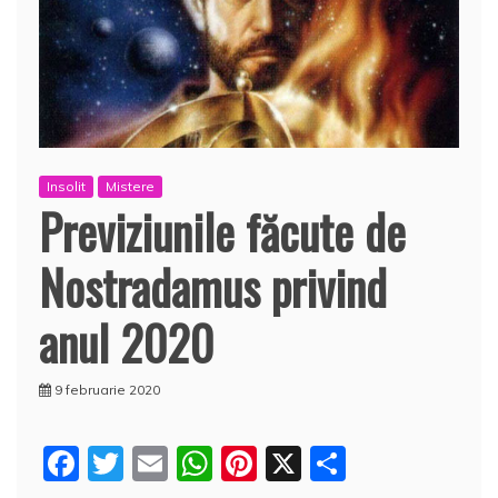
Insolit
Mistere
Previziunile făcute de
Nostradamus privind
anul 2020
9 februarie 2020
F
T
E
W
Pi
X
P