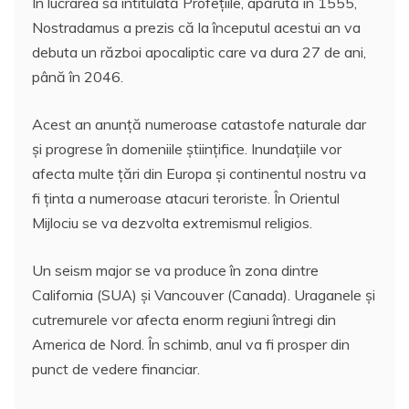
În lucrarea sa intitulată Profețiile, apărută în 1555,
Nostradamus a prezis că la începutul acestui an va
debuta un război apocaliptic care va dura 27 de ani,
până în 2046.
Acest an anunță numeroase catastofe naturale dar
și progrese în domeniile științifice. Inundațiile vor
afecta multe țări din Europa și continentul nostru va
fi ținta a numeroase atacuri teroriste. În Orientul
Mijlociu se va dezvolta extremismul religios.
Un seism major se va produce în zona dintre
California (SUA) și Vancouver (Canada). Uraganele și
cutremurele vor afecta enorm regiuni întregi din
America de Nord. În schimb, anul va fi prosper din
punct de vedere financiar.