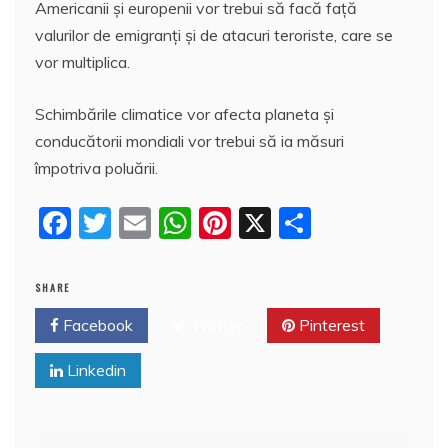
Americanii și europenii vor trebui să facă față
valurilor de emigranți și de atacuri teroriste, care se
vor multiplica.
Schimbările climatice vor afecta planeta și
conducătorii mondiali vor trebui să ia măsuri
împotriva poluării.
F
T
E
W
Pi
X
P
a
w
m
h
nt
a
c
itt
ai
at
er
rt
SHARE
e
er
l
s
e
aj
Facebook
Twitter
Pinterest
b
A
st
e
Linkedin
o
p
a
o
p
z
k
ă