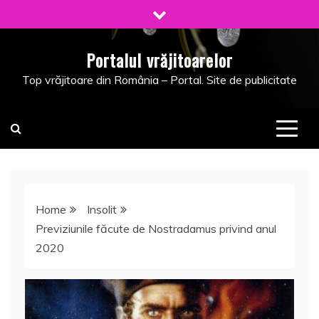
Skip
to
content
Portalul vrăjitoarelor
Top vrăjitoare din România – Portal. Site de publicitate
Home
Insolit
Previziunile făcute de Nostradamus privind anul
2020