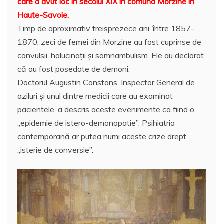
care a avut loc în secolul XIX în comuna Morzine în
b
A
st
e
Haute-Savoie.
o
p
a
Timp de aproximativ treisprezece ani, între 1857-
o
p
z
1870, zeci de femei din Morzine au fost cuprinse de
convulsii, halucinații şi somnambulism. Ele au declarat
k
ă
că au fost posedate de demoni.
Doctorul Augustin Constans, Inspector General de
aziluri și unul dintre medicii care au examinat
pacientele, a descris aceste evenimente ca fiind o
„epidemie de istero-demonopatie”. Psihiatria
contemporană ar putea numi aceste crize drept
„isterie de conversie”.