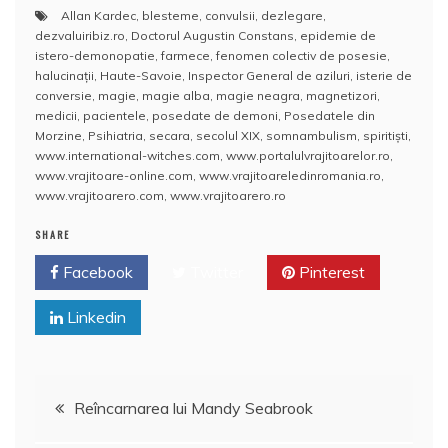
a
w
m
h
nt
a
Allan Kardec
,
blesteme
,
convulsii
,
dezlegare
,
c
itt
ai
at
er
rt
dezvaluiribiz.ro
,
Doctorul Augustin Constans
,
epidemie de
e
er
l
s
e
aj
istero-demonopatie
,
farmece
,
fenomen colectiv de posesie
,
halucinații
,
Haute-Savoie
,
Inspector General de aziluri
,
isterie de
b
A
st
e
conversie
,
magie
,
magie alba
,
magie neagra
,
magnetizori
,
medicii
,
pacientele
,
posedate de demoni
,
Posedatele din
o
p
a
Morzine
,
Psihiatria
,
secara
,
secolul XIX
,
somnambulism
,
spiritişti
,
o
p
z
www.international-witches.com
,
www.portalulvrajitoarelor.ro
,
www.vrajitoare-online.com
,
www.vrajitoareledinromania.ro
,
k
ă
www.vrajitoarero.com
,
www.vrajitoarero.ro
SHARE
Facebook
Twitter
Pinterest
Linkedin
Navigare
Reîncarnarea lui Mandy Seabrook