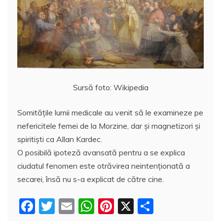
Sursă foto: Wikipedia
Somităţile lumii medicale au venit să le examineze pe
nefericitele femei de la Morzine, dar şi magnetizori și
spiritişti ca Allan Kardec.
O posibilă ipoteză avansată pentru a se explica
ciudatul fenomen este otrăvirea neintenționată a
secarei, însă nu s-a explicat de către cine.
F
T
E
W
Pi
X
P