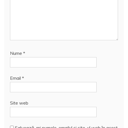
Nume
*
Email
*
Site web
Salvează-mi numele, emailul și site-ul web în acest