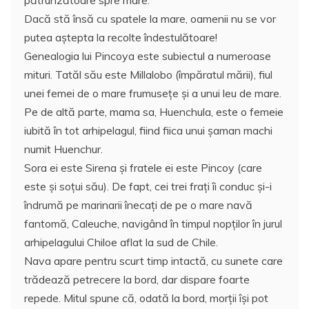
pătrunzătoare spre mare.
Dacă stă însă cu spatele la mare, oamenii nu se vor
putea aştepta la recolte îndestulătoare!
Genealogia lui Pincoya este subiectul a numeroase
mituri. Tatăl său este Millalobo (împăratul mării), fiul
unei femei de o mare frumusețe și a unui leu de mare.
Pe de altă parte, mama sa, Huenchula, este o femeie
iubită în tot arhipelagul, fiind fiica unui șaman machi
numit Huenchur.
Sora ei este Sirena şi fratele ei este Pincoy (care
este şi soţui său). De fapt, cei trei fraţi îi conduc şi-i
îndrumă pe marinarii înecaţi de pe o mare navă
fantomă, Caleuche, navigând în timpul nopţilor în jurul
arhipelagului Chiloe aflat la sud de Chile.
Nava apare pentru scurt timp intactă, cu sunete care
trădează petrecere la bord, dar dispare foarte
repede. Mitul spune că, odată la bord, morţii îşi pot