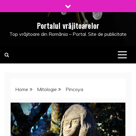
Skip
to
content
Portalul vrăjitoarelor
Top vrăjitoare din România – Portal. Site de publicitate
Home
Mitologie
Pincoya