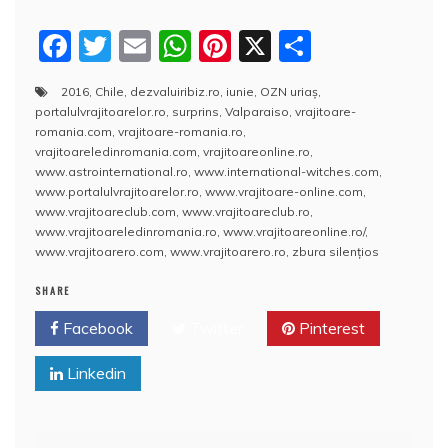
F
T
E
W
Pi
X
P
a
w
m
h
nt
a
2016
,
Chile
,
dezvaluiribiz.ro
,
iunie
,
OZN uriaş
,
c
itt
ai
at
er
rt
portalulvrajitoarelor.ro
,
surprins
,
Valparaiso
,
vrajitoare-
e
er
l
s
e
aj
romania.com
,
vrajitoare-romania.ro
,
vrajitoareledinromania.com
,
vrajitoareonline.ro
,
b
A
st
e
www.astrointernational.ro
,
www.international-witches.com
,
www.portalulvrajitoarelor.ro
,
www.vrajitoare-online.com
,
o
p
a
www.vrajitoareclub.com
,
www.vrajitoareclub.ro
,
o
p
z
www.vrajitoareledinromania.ro
,
www.vrajitoareonline.ro/
,
www.vrajitoarero.com
,
www.vrajitoarero.ro
,
zbura silenţios
k
ă
SHARE
Facebook
Twitter
Pinterest
Linkedin