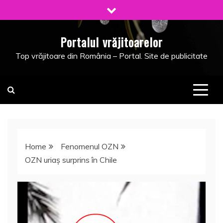
Skip
to
content
Portalul vrăjitoarelor
Top vrăjitoare din România – Portal. Site de publicitate
Home
Fenomenul OZN
OZN uriaş surprins în Chile