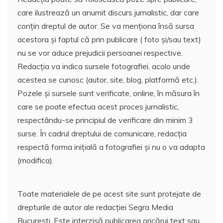
care ilustrează un anumit discurs jurnalistic, dar care
conțin dreptul de autor. Se va menționa însă sursa
acestora și faptul că prin publicare ( foto și/sau text)
nu se vor aduce prejudicii persoanei respective.
Redacția va indica sursele fotografiei, acolo unde
acestea se cunosc (autor, site, blog, platformă etc.).
Pozele și sursele sunt verificate, online, în măsura în
care se poate efectua acest proces jurnalistic,
respectându-se principiul de verificare din minim 3
surse. În cadrul dreptului de comunicare, redacția
respectă forma inițială a fotografiei și nu o va adapta
(modifica).
Toate materialele de pe acest site sunt protejate de
drepturile de autor ale redacției Segra Media
București. Este interzisă publicarea oricărui text sau