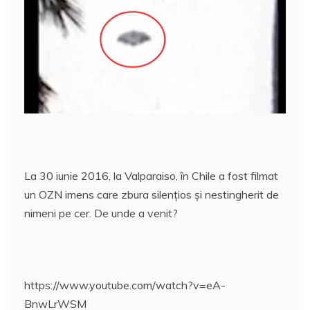
e
er
l
s
e
aj
b
A
st
e
o
p
a
o
p
z
k
ă
La 30 iunie 2016, la Valparaiso, în Chile a fost filmat
un OZN imens care zbura silenţios şi nestingherit de
nimeni pe cer. De unde a venit?
https://www.youtube.com/watch?v=eA-
BnwLrWSM