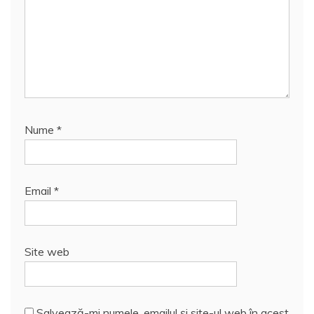
Nume
*
Email
*
Site web
Salvează-mi numele, emailul și site-ul web în acest