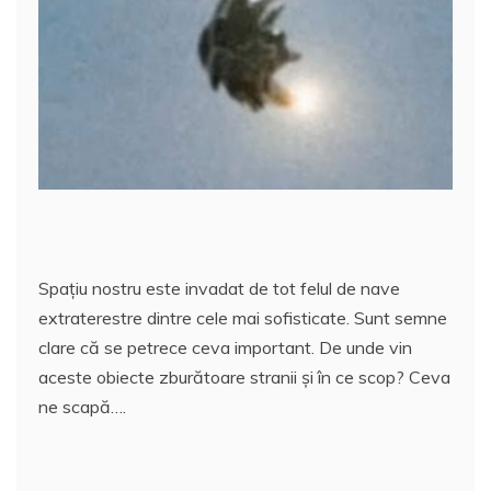
b
A
st
e
o
p
a
o
p
z
k
ă
Spaţiu nostru este invadat de tot felul de nave
extraterestre dintre cele mai sofisticate. Sunt semne
clare că se petrece ceva important. De unde vin
aceste obiecte zburătoare stranii şi în ce scop? Ceva
ne scapă….