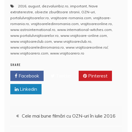
a
w
m
h
nt
a
2016
,
august
,
dezvaluiribiz.ro
,
important
,
Nave
c
itt
ai
at
er
rt
extraterestre
,
obiecte zburătoare stranii
,
OZN-uri
,
e
er
l
s
e
aj
portalulvrajitoarelor.ro
,
vrajitoare-romania.com
,
vrajitoare-
romania.ro
,
vrajitoareledinromania.com
,
vrajitoareonline.ro
,
b
A
st
e
www.astrointernational.ro
,
www.international-witches.com
,
www.portalulvrajitoarelor.ro
,
www.vrajitoare-online.com
,
o
p
a
www.vrajitoareclub.com
,
www.vrajitoareclub.ro
,
o
p
z
www.vrajitoareledinromania.ro
,
www.vrajitoareonline.ro/
,
www.vrajitoarero.com
,
www.vrajitoarero.ro
k
ă
SHARE
Facebook
Twitter
Pinterest
Linkedin
Navigare
Cele mai bune filmări cu OZN-uri în iulie 2016
în