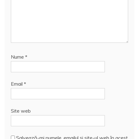
Nume
*
Email
*
Site web
Salvează-mi numele, emailul și site-ul web în acest