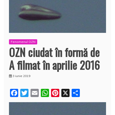
Fenomenul OZN
OZN ciudat în formă de
A filmat în aprilie 2016
3 iunie 2019
F
T
E
W
Pi
X
P
a
w
m
h
nt
a
c
itt
ai
at
er
rt