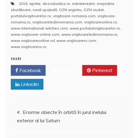
2016
,
aprilie
,
dezvaluiribiz.ro
,
extratereştrii
,
maşinăria
c
itt
ai
at
er
rt
zburătoare
,
navă spațială
,
OZN argintiu
,
OZN ciudat
,
e
er
l
s
e
aj
portalulvrajitoarelor.ro
,
vrajitoare-romania.com
,
vrajitoare-
romania.ro
,
vrajitoareledinromania.com
,
vrajitoareonline.ro
,
b
A
st
e
www.international-witches.com
,
www.portalulvrajitoarelor.ro
,
www.vrajitoare-online.com
,
www.vrajitoareledinromania.ro
,
o
p
a
www.vrajitoareonline.ro/
,
www.vrajitoarero.com
,
o
p
z
www.vrajitoarero.ro
k
ă
SHARE
Facebook
Twitter
Pinterest
Linkedin
Navigare
Enorme obiecte în orbită în jurul inelului
exterior al lui Saturn
în