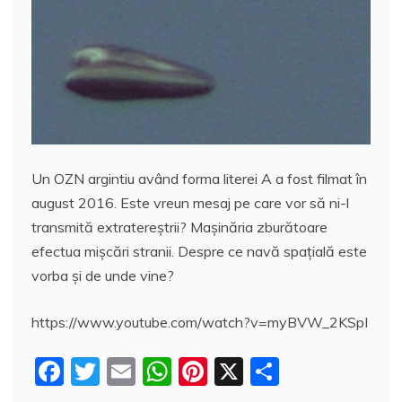
e
er
l
s
e
aj
b
A
st
e
o
p
a
o
p
z
k
ă
Un OZN argintiu având forma literei A a fost filmat în
august 2016. Este vreun mesaj pe care vor să ni-l
transmită extratereştrii? Maşinăria zburătoare
efectua mişcări stranii. Despre ce navă spaţială este
vorba şi de unde vine?
https://www.youtube.com/watch?v=myBVW_2KSpI
F
T
E
W
Pi
X
P
a
w
m
h
nt
a