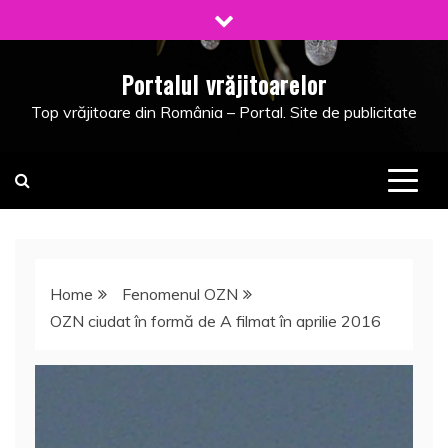
Skip
to
content
Portalul vrăjitoarelor
Top vrăjitoare din România – Portal. Site de publicitate
Home
Fenomenul OZN
OZN ciudat în formă de A filmat în aprilie 2016