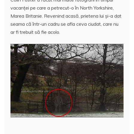
c
itt
ai
at
er
rt
vacanţei pe care a petrecut-o în North Yorkshire,
e
er
l
s
e
aj
Marea Britanie. Revenind acasă, prietena lui şi-a dat
b
A
st
e
seama că într-un cadru se afla ceva ciudat, care nu
o
p
a
ar fi trebuit să fie acolo.
o
p
z
k
ă