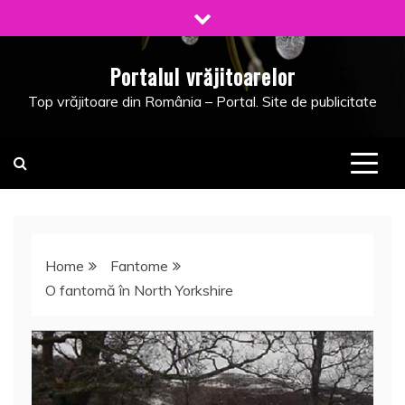
Skip
to
content
Portalul vrăjitoarelor
Top vrăjitoare din România – Portal. Site de publicitate
Home
Fantome
O fantomă în North Yorkshire