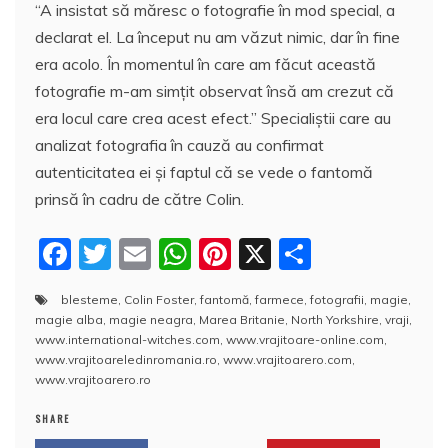
“A insistat să măresc o fotografie în mod special, a
declarat el. La început nu am văzut nimic, dar în fine
era acolo. În momentul în care am făcut această
fotografie m-am simţit observat însă am crezut că
era locul care crea acest efect.” Specialiştii care au
analizat fotografia în cauză au confirmat
autenticitatea ei şi faptul că se vede o fantomă
prinsă în cadru de către Colin.
F
T
E
W
Pi
X
P
a
w
m
h
nt
a
blesteme
,
Colin Foster
,
fantomă
,
farmece
,
fotografii
,
magie
,
c
itt
ai
at
er
rt
magie alba
,
magie neagra
,
Marea Britanie
,
North Yorkshire
,
vraji
,
e
er
l
s
e
aj
www.international-witches.com
,
www.vrajitoare-online.com
,
www.vrajitoareledinromania.ro
,
www.vrajitoarero.com
,
b
A
st
e
www.vrajitoarero.ro
o
p
a
SHARE
o
p
z