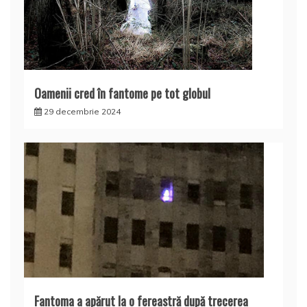
Oamenii cred în fantome pe tot globul
29 decembrie 2024
Fantoma a apărut la o fereastră după trecerea