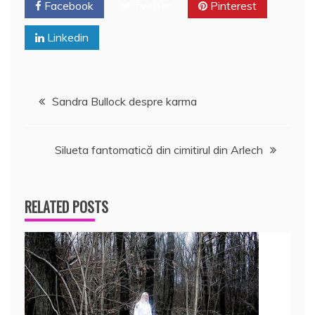
Facebook
Twitter
Pinterest
k
ă
Linkedin
Navigare
Sandra Bullock despre karma
în
Silueta fantomatică din cimitirul din Arlech
articole
RELATED POSTS