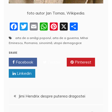
foto autor Jan Tomas, Wikipedia.
F
T
E
W
Pi
X
P
a
w
m
h
nt
a
arta de a amăgi poporul
,
arta de a guverna
,
Mihai
c
itt
ai
at
er
rt
Eminescu
,
Romania
,
sinonimă
,
utopii demagogice
e
er
l
s
e
aj
SHARE
b
A
st
e
Facebook
Twitter
Pinterest
o
p
a
o
p
z
Linkedin
k
ă
Navigare
Jimi Hendrix despre puterea dragostei
în