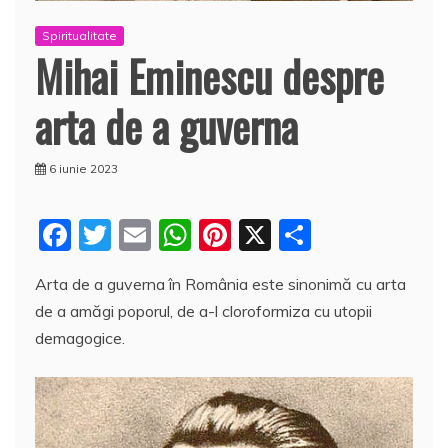
Spiritualitate
Mihai Eminescu despre
arta de a guverna
6 iunie 2023
F
T
E
W
Pi
X
P
a
w
m
h
nt
a
Arta de a guverna în România este sinonimă cu arta
c
itt
ai
at
er
rt
de a amăgi poporul, de a-l cloroformiza cu utopii
e
er
l
s
e
aj
demagogice.
b
A
st
e
o
p
a
o
p
z