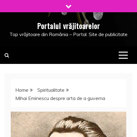
Skip
to
content
Portalul vrăjitoarelor
Top vrăjitoare din România – Portal. Site de publicitate
Home
Spiritualitate
Mihai Eminescu despre arta de a guverna