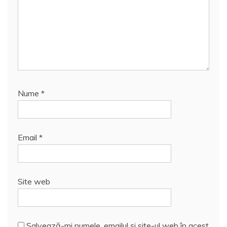
Nume
*
Email
*
Site web
Salvează-mi numele, emailul și site-ul web în acest