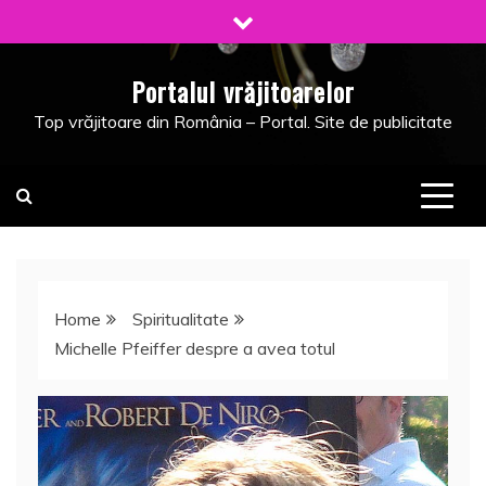
Skip
to
content
Portalul vrăjitoarelor
Top vrăjitoare din România – Portal. Site de publicitate
Home
Spiritualitate
Michelle Pfeiffer despre a avea totul