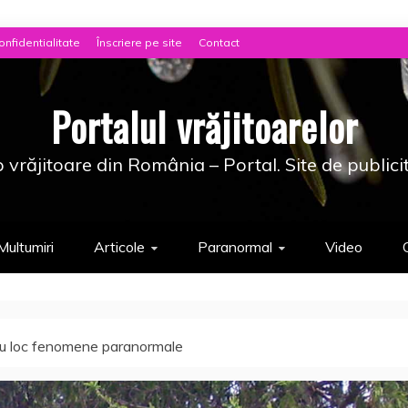
onfidentialitate
Înscriere pe site
Contact
Portalul vrăjitoarelor
 vrăjitoare din România – Portal. Site de publici
Multumiri
Articole
Paranormal
Video
au loc fenomene paranormale