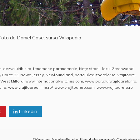
 foto de Daniel Case, sursa Wikipedia
c
,
dezvaluiribiz.ro
,
fenomene paranormale
,
fiinţe stranii
,
lacul Greenwood
,
y Route 23
,
Newe Jersey
,
Newfoundland
,
portalulvrajitoarelor.ro
,
vrajitoare-
,
West Milford
,
www.international-witches.com
,
www.portalulvrajitoarelor.ro
,
a.ro
,
www.vrajitoareonline.ro/
,
www.vrajitoarero.com
,
www.vrajitoarero.ro
t
Linkedin
Păpuşa Anabelle din filmul de groază Conjuring 