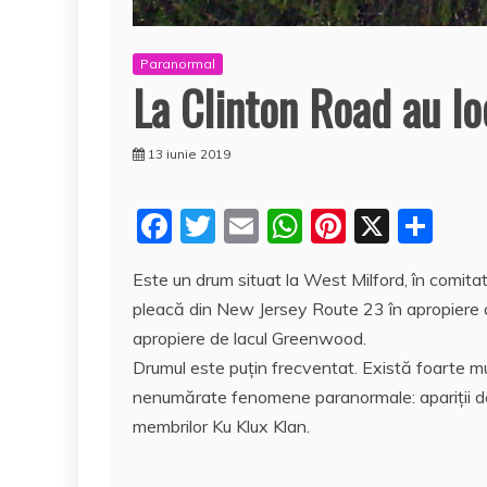
Paranormal
La Clinton Road au l
13 iunie 2019
F
T
E
W
Pi
X
P
a
w
m
h
nt
a
Este un drum situat la West Milford, în comita
c
itt
ai
at
er
rt
pleacă din New Jersey Route 23 în apropiere 
e
er
l
s
e
aj
apropiere de lacul Greenwood.
b
A
st
e
Drumul este puţin frecventat. Există foarte mu
o
p
a
nenumărate fenomene paranormale: apariţii de f
o
p
z
membrilor Ku Klux Klan.
k
ă