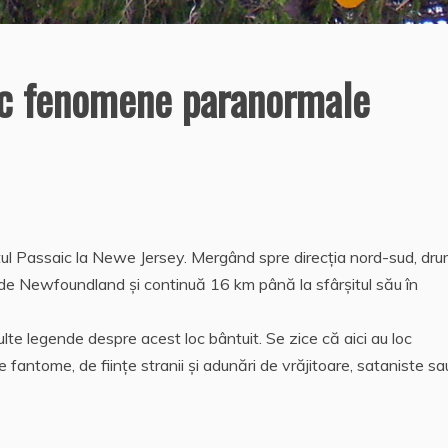
oc fenomene paranormale
tul Passaic la Newe Jersey. Mergând spre direcţia nord-sud, dru
de Newfoundland şi continuă 16 km până la sfârşitul său în
lte legende despre acest loc bântuit. Se zice că aici au loc
antome, de fiinţe stranii şi adunări de vrăjitoare, sataniste sa