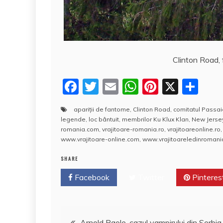
Clinton Road,
F
T
E
W
Pi
X
P
a
w
m
h
nt
a
apariţii de fantome
,
Clinton Road
,
comitatul Passai
c
itt
ai
at
er
rt
legende
,
loc bântuit
,
membrilor Ku Klux Klan
,
New Jerse
e
er
l
s
e
aj
romania.com
,
vrajitoare-romania.ro
,
vrajitoareonline.ro
www.vrajitoare-online.com
,
www.vrajitoareledinromani
b
A
st
e
SHARE
o
p
a
Facebook
o
Twitter
p
Pinteres
z
k
ă
Navigare
Arnold Paole, cazul vampirului din Serbia