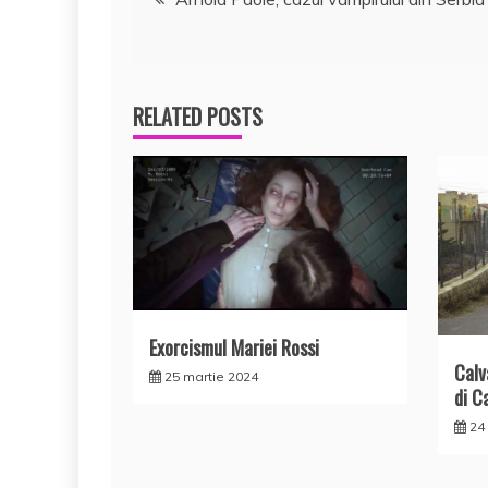
în
articole
RELATED POSTS
Exorcismul Mariei Rossi
Calv
25 martie 2024
di C
24