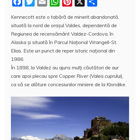
F
T
E
W
Pi
X
P
a
w
m
h
nt
a
Kennecott este o tabără de minerit abandonată,
c
itt
ai
at
er
rt
situată la nord de oraşul Valdes, dependentă de
e
er
l
s
e
aj
Regiunea de recensământ Valdez-Cordova, în
b
A
st
e
Alaska și situată în Parcul Național Wrangell-St.
o
p
a
Elias. Este un punct de reper istoric național din
o
p
z
1986.
În 1898, la Valdez au ajuns mulţi căutători de aur
k
ă
care apoi plecau spre Copper River (Valea cuprului),
ca să se alăture concesiunilor miniere de la Klondike.