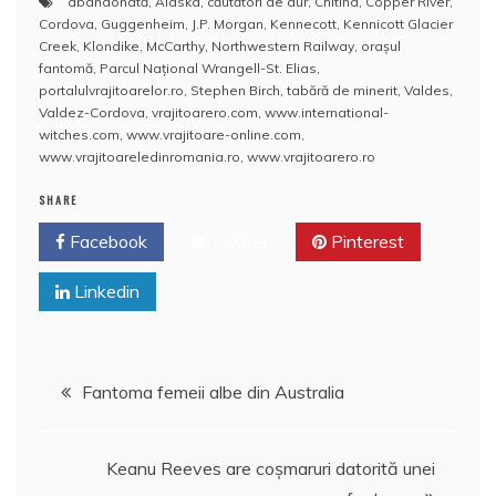
abandonată
,
Alaska
,
căutători de aur
,
Chitina
,
Copper River
,
c
itt
ai
at
er
rt
Cordova
,
Guggenheim
,
J.P. Morgan
,
Kennecott
,
Kennicott Glacier
e
er
l
s
e
aj
Creek
,
Klondike
,
McCarthy
,
Northwestern Railway
,
oraşul
fantomă
,
Parcul Național Wrangell-St. Elias
,
b
A
st
e
portalulvrajitoarelor.ro
,
Stephen Birch
,
tabără de minerit
,
Valdes
,
Valdez-Cordova
,
vrajitoarero.com
,
www.international-
o
p
a
witches.com
,
www.vrajitoare-online.com
,
o
p
z
www.vrajitoareledinromania.ro
,
www.vrajitoarero.ro
k
ă
SHARE
Facebook
Twitter
Pinterest
Linkedin
Navigare
Fantoma femeii albe din Australia
în
Keanu Reeves are coşmaruri datorită unei