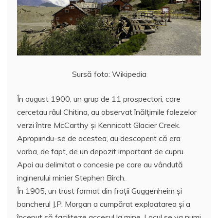
Sursă foto: Wikipedia
În august 1900, un grup de 11 prospectori, care
cercetau râul Chitina, au observat înălţimile falezelor
verzi între McCarthy și Kennicott Glacier Creek.
Apropiindu-se de acestea, au descoperit că era
vorba, de fapt, de un depozit important de cupru.
Apoi au delimitat o concesie pe care au vândută
inginerului minier Stephen Birch.
În 1905, un trust format din fraţii Guggenheim și
bancherul J.P. Morgan a cumpărat exploatarea și a
început să faciliteze accesul la mine. Locul se va numi