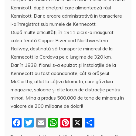
Kennicott, după ghețarul care alimentează râul
Kennicott. Dar o eroare administrativă în transcriere
l-a înregistrat sub numele de Kennecott.
După multe dificultăți, în 1911 aici s-a inaugurat
calea ferată Copper River and Northwestern
Railway, destinată să transporte minereul de la
Kennecott la Cordova pe o lungime de 320 km.
Dar în 1938, filonul s-a epuizat şi instalaţiile de la
Kennecott au fost abandonate, cât şi orășelul
McCarthy, aflat la câțiva kilometri, care găzduia
magazine, saloane și alte locuri de distracție pentru
minori. Mina a produs 500.000 de tone de minereu în
valoare de 200 milioane de dolari!
F
T
E
W
Pi
X
P
a
w
m
h
nt
a