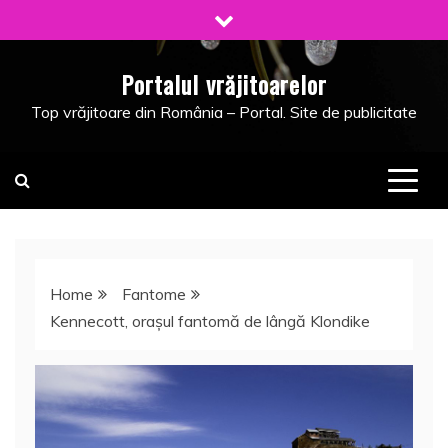
Skip
to
content
Portalul vrăjitoarelor
Top vrăjitoare din România – Portal. Site de publicitate
Home
Fantome
Kennecott, oraşul fantomă de lângă Klondike