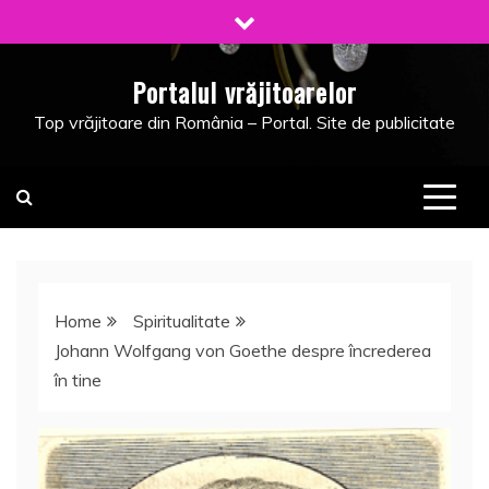
Skip
to
content
Portalul vrăjitoarelor
Top vrăjitoare din România – Portal. Site de publicitate
Home
Spiritualitate
Johann Wolfgang von Goethe despre încrederea
în tine