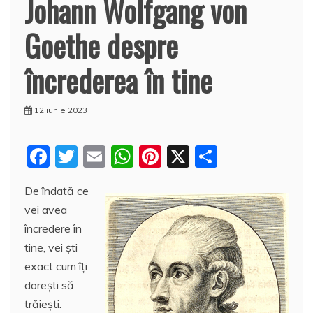
Johann Wolfgang von
Goethe despre
încrederea în tine
12 iunie 2023
F
T
E
W
Pi
X
P
a
w
m
h
nt
a
De îndată ce
c
itt
ai
at
er
rt
vei avea
e
er
l
s
e
aj
încredere în
b
A
st
e
tine, vei şti
o
p
a
exact cum îţi
o
p
z
doreşti să
trăieşti.