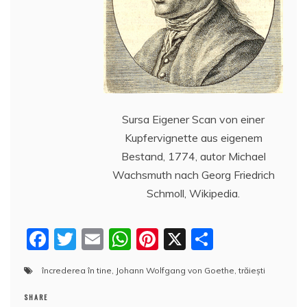
k
ă
Sursa Eigener Scan von einer
Kupfervignette aus eigenem
Bestand, 1774, autor Michael
Wachsmuth nach Georg Friedrich
Schmoll, Wikipedia.
F
T
E
W
Pi
X
P
a
w
m
h
nt
a
încrederea în tine
,
Johann Wolfgang von Goethe
,
trăiești
c
itt
ai
at
er
rt
e
er
l
s
e
aj
SHARE