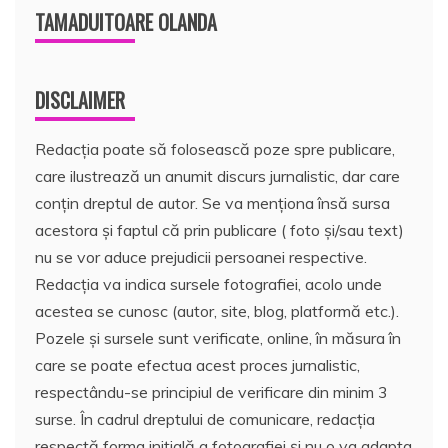
TAMADUITOARE OLANDA
DISCLAIMER
Redacția poate să folosească poze spre publicare,
care ilustrează un anumit discurs jurnalistic, dar care
conțin dreptul de autor. Se va menționa însă sursa
acestora și faptul că prin publicare ( foto și/sau text)
nu se vor aduce prejudicii persoanei respective.
Redacția va indica sursele fotografiei, acolo unde
acestea se cunosc (autor, site, blog, platformă etc.).
Pozele și sursele sunt verificate, online, în măsura în
care se poate efectua acest proces jurnalistic,
respectându-se principiul de verificare din minim 3
surse. În cadrul dreptului de comunicare, redacția
respectă forma inițială a fotografiei și nu o va adapta