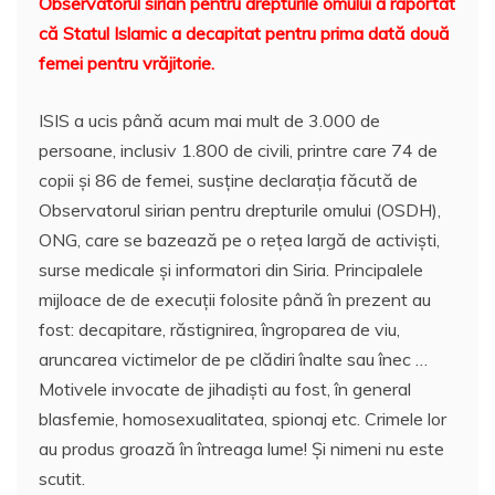
Observatorul sirian pentru drepturile omului a raportat
c
itt
ai
at
er
rt
că Statul Islamic a decapitat pentru prima dată două
e
er
l
s
e
aj
femei pentru vrăjitorie.
b
A
st
e
o
p
a
ISIS a ucis până acum mai mult de 3.000 de
persoane, inclusiv 1.800 de civili, printre care 74 de
o
p
z
copii și 86 de femei, susţine declarația făcută de
k
ă
Observatorul sirian pentru drepturile omului (OSDH),
ONG, care se bazează pe o rețea largă de activiști,
surse medicale și informatori din Siria. Principalele
mijloace de de execuţii folosite până în prezent au
fost: decapitare, răstignirea, îngroparea de viu,
aruncarea victimelor de pe clădiri înalte sau înec …
Motivele invocate de jihadişti au fost, în general
blasfemie, homosexualitatea, spionaj etc. Crimele lor
au produs groază în întreaga lume! Și nimeni nu este
scutit.