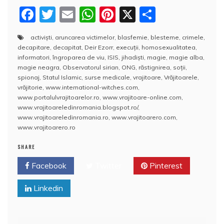
F
T
E
W
Pi
X
P
a
w
m
h
nt
a
activiști
,
aruncarea victimelor
,
blasfemie
,
blesteme
,
crimele
,
c
itt
ai
at
er
rt
decapitare
,
decapitat
,
Deir Ezorr
,
execuţii
,
homosexualitatea
,
e
er
l
s
e
aj
informatori
,
îngroparea de viu
,
ISIS
,
jihadişti
,
magie
,
magie alba
,
magie neagra
,
Observatorul sirian
,
ONG
,
răstignirea
,
soţii
,
b
A
st
e
spionaj
,
Statul Islamic
,
surse medicale
,
vrajitoare
,
Vrăjitoarele
,
vrăjitorie
,
www.international-witches.com
,
o
p
a
www.portalulvrajitoarelor.ro
,
www.vrajitoare-online.com
,
o
p
z
www.vrajitoareledinromania.blogspot.ro/
,
www.vrajitoareledinromania.ro
,
www.vrajitoarero.com
,
k
ă
www.vrajitoarero.ro
SHARE
Facebook
Twitter
Pinterest
Linkedin