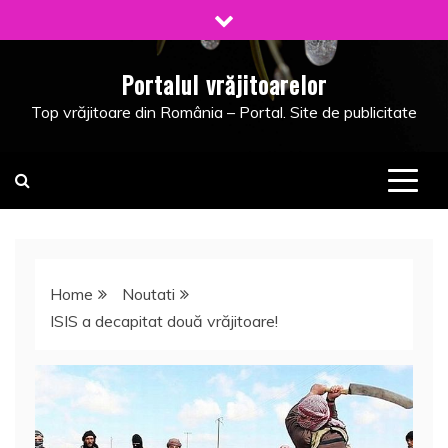
Skip
to
content
Portalul vrăjitoarelor
Top vrăjitoare din România – Portal. Site de publicitate
Home
Noutati
ISIS a decapitat două vrăjitoare!