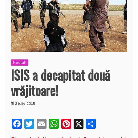
Noutati
ISIS a decapitat două
vrăjitoare!
2 iulie 2015
F
T
E
W
Pi
X
P
a
w
m
h
nt
a