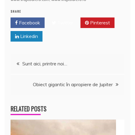
SHARE
Facebook
Twitter
Pinterest
Linkedin
Navigare
Sunt aici, printre noi…
în
Obiect gigantic în apropiere de Jupiter
articole
RELATED POSTS