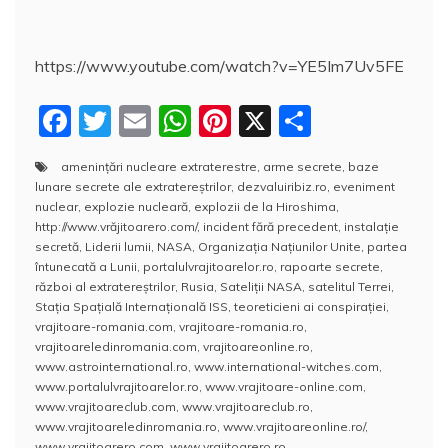
https://www.youtube.com/watch?v=YE5Im7Uv5FE
F
T
E
W
Pi
X
P
a
w
m
h
nt
a
amenințări nucleare extraterestre
,
arme secrete
,
baze
c
itt
ai
at
er
rt
lunare secrete ale extratereştrilor
,
dezvaluiribiz.ro
,
eveniment
e
er
l
s
e
aj
nuclear
,
explozie nucleară
,
explozii de la Hiroshima
,
http://www.vrăjitoarero.com/
,
incident fără precedent
,
instalaţie
b
A
st
e
secretă
,
Liderii lumii
,
NASA
,
Organizația Națiunilor Unite
,
partea
întunecată a Lunii
,
portalulvrajitoarelor.ro
,
rapoarte secrete
,
o
p
a
război al extratereştrilor
,
Rusia
,
Sateliţii NASA
,
satelitul Terrei
,
o
p
z
Stația Spațială Internațională ISS
,
teoreticieni ai conspiraţiei
,
vrajitoare-romania.com
,
vrajitoare-romania.ro
,
k
ă
vrajitoareledinromania.com
,
vrajitoareonline.ro
,
www.astrointernational.ro
,
www.international-witches.com
,
www.portalulvrajitoarelor.ro
,
www.vrajitoare-online.com
,
www.vrajitoareclub.com
,
www.vrajitoareclub.ro
,
www.vrajitoareledinromania.ro
,
www.vrajitoareonline.ro/
,
www.vrajitoarero.com
,
www.vrajitoarero.ro