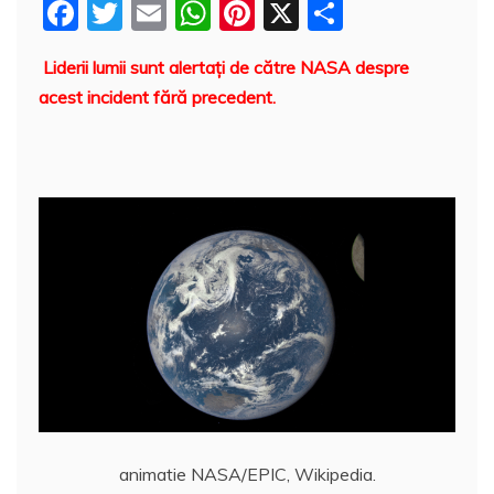
F
T
E
W
Pi
X
P
a
w
m
h
nt
a
Liderii lumii sunt alertaţi de către NASA despre
c
itt
ai
at
er
rt
acest incident fără precedent.
e
er
l
s
e
aj
b
A
st
e
o
p
a
o
p
z
k
ă
animatie NASA/EPIC, Wikipedia.