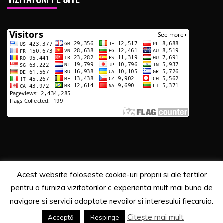
Acest website foloseste cookie-uri proprii si ale tertilor
Copyrights. © 2020 Segra Media
pentru a furniza vizitatorilor o experienta mult mai buna de
Proudly powered by WordPress
|
Theme: Recent News
navigare si servicii adaptate nevoilor si interesului fiecaruia.
by
Candid Themes
.
Citește mai mult
Acceptă
Respinge