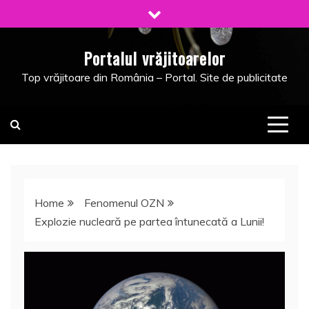
Skip
to
content
Portalul vrăjitoarelor
Top vrăjitoare din România – Portal. Site de publicitate
Home
Fenomenul OZN
Explozie nucleară pe partea întunecată a Lunii!