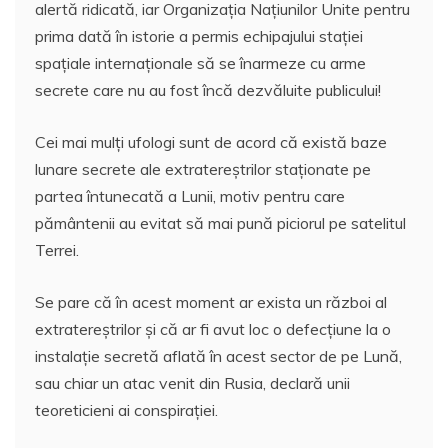
alertă ridicată, iar Organizația Națiunilor Unite pentru
prima dată în istorie a permis echipajului stației
spațiale internaționale să se înarmeze cu arme
secrete care nu au fost încă dezvăluite publicului!
Cei mai mulţi ufologi sunt de acord că există baze
lunare secrete ale extratereştrilor staționate pe
partea întunecată a Lunii, motiv pentru care
pământenii au evitat să mai pună piciorul pe satelitul
Terrei.
Se pare că în acest moment ar exista un război al
extratereştrilor şi că ar fi avut loc o defecțiune la o
instalaţie secretă aflată în acest sector de pe Lună,
sau chiar un atac venit din Rusia, declară unii
teoreticieni ai conspiraţiei.