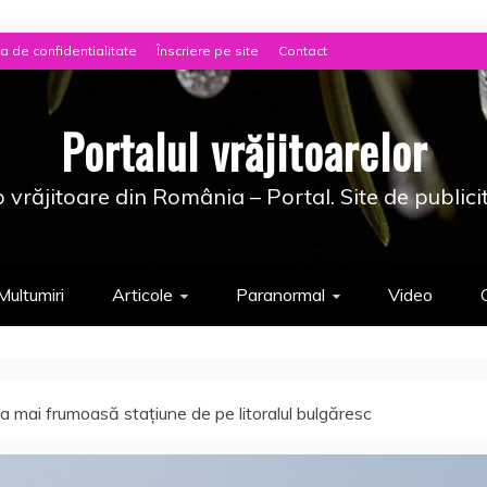
ca de confidentialitate
Înscriere pe site
Contact
Portalul vrăjitoarelor
 vrăjitoare din România – Portal. Site de publici
Multumiri
Articole
Paranormal
Video
a mai frumoasă staţiune de pe litoralul bulgăresc