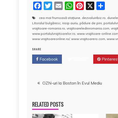
F
T
E
W
Pi
X
P
a
w
m
h
nt
a
cea mai frumoasă staţiune
,
dezvaluiribiz.ro
,
dunele
c
itt
ai
at
er
rt
Litoralul bulgăresc
,
nisip auriu
,
pădure de pini
,
portalulvr
e
er
l
s
e
aj
vrajitoare-romania.ro
,
vrajitoareledinromania.com
,
vraj
www.portalulvrajitoarelor.ro
,
www.vrajitoare-online.co
b
A
st
e
www.vrajitoareonline.ro/
,
www.vrajitoarero.com
,
www.vra
o
p
a
SHARE
o
p
z
Facebook
Twitter
Pinteres
k
ă
Navigare
OZN-uri la Boston în Evul Mediu
în
RELATED POSTS
articole