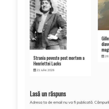
Gill
diav
mag
28
Strania poveste post mortem a
Henriettei Lacks
21 iulie 2026
Lasă un răspuns
Adresa ta de email nu va fi publicată.
Câmpuril