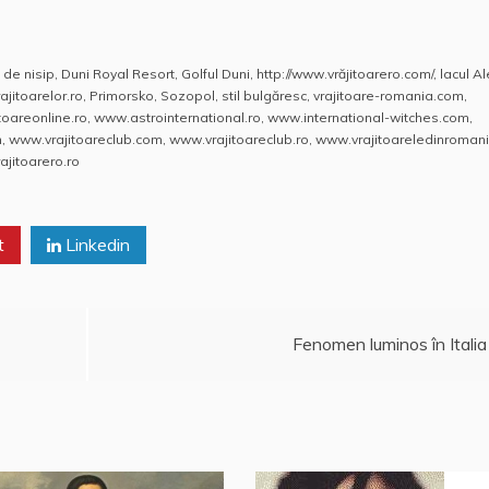
 de nisip
,
Duni Royal Resort
,
Golful Duni
,
http://www.vrăjitoarero.com/
,
lacul A
ajitoarelor.ro
,
Primorsko
,
Sozopol
,
stil bulgăresc
,
vrajitoare-romania.com
,
itoareonline.ro
,
www.astrointernational.ro
,
www.international-witches.com
,
m
,
www.vrajitoareclub.com
,
www.vrajitoareclub.ro
,
www.vrajitoareledinromani
jitoarero.ro
t
Linkedin
Fenomen luminos în Italia