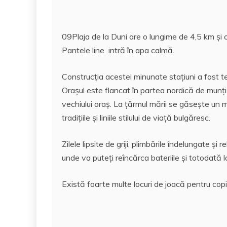
09Plaja de la Duni are o lungime de 4,5 km şi 
Pantele line intră în apa calmă.
Construcţia acestei minunate staţiuni a fost te
Oraşul este flancat în partea nordică de munţi, 
vechiului oraş. La ţărmul mării se găseşte un 
tradiţiile şi liniile stilului de viaţă bulgăresc.
Zilele lipsite de griji, plimbările îndelungate şi
unde va puteţi reîncărca bateriile şi totodată 
Există foarte multe locuri de joacă pentru copii, 