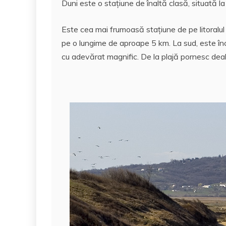
Duni este o staţiune de înaltă clasă, situată l
c
itt
ai
at
er
rt
e
er
l
s
e
aj
Este cea mai frumoasă staţiune de pe litoralul 
b
A
st
e
pe o lungime de aproape 5 km. La sud, este înco
o
p
a
cu adevărat magnific. De la plajă pornesc deal
o
p
z
k
ă