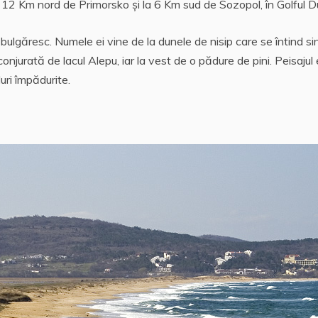
a 12 Km nord de Primorsko şi la 6 Km sud de Sozopol, în Golful D
bulgăresc. Numele ei vine de la dunele de nisip care se întind s
njurată de lacul Alepu, iar la vest de o pădure de pini. Peisajul
uri împădurite.