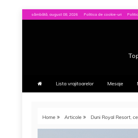
Skip
sâmbătă, august 08, 2026
Politica de cookie-uri
Politi
to
content
Top
Lista vrajitoarelor
Mesaje
Home
Articole
Duni Royal Resort, ce