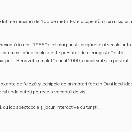
o lăţime maximă de 100 de metri. Este acoperită cu un nisip auri
rminată în anul 1986 în cel mai pur stil bulgăresc al secolelor tr
iar drumul până la plajă este presărat de alei înguste în stilul
mic port. Renovat complet în anul 2000, complexul şi-a păstrat
 relaxante pe faleză şi echipele de animatori fac din Duni locul ide
locul unde puteţi petrece o vacanţă de vis.
au loc spectacole şi jocuri interactive cu turiştii.