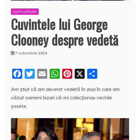
Spiritualitate
Cuvintele lui George
Clooney despre vedetă
7 octombrie 2024
F
T
E
W
Pi
X
P
a
w
m
h
nt
a
Am știut că am devenit vedetă în ziua în care am
c
itt
ai
at
er
rt
văzut oameni bizari că-mi colecționau vechile
e
er
l
s
e
aj
șosete.
b
A
st
e
o
p
a
o
p
z