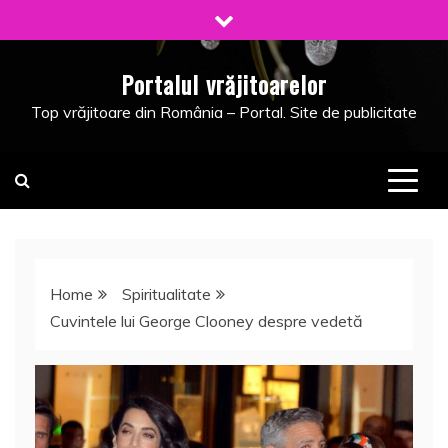
Skip
to
content
Portalul vrăjitoarelor
Top vrăjitoare din România – Portal. Site de publicitate
Home
Spiritualitate
Cuvintele lui George Clooney despre vedetă