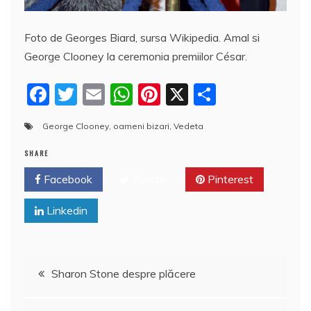
Foto de Georges Biard, sursa Wikipedia. Amal si
George Clooney la ceremonia premiilor César.
F
T
E
W
Pi
X
P
a
w
m
h
nt
a
George Clooney
,
oameni bizari
,
Vedeta
c
itt
ai
at
er
rt
e
er
l
s
e
aj
SHARE
b
A
st
e
Facebook
Twitter
Pinterest
o
p
a
Linkedin
o
p
z
k
ă
Navigare
Sharon Stone despre plăcere
în