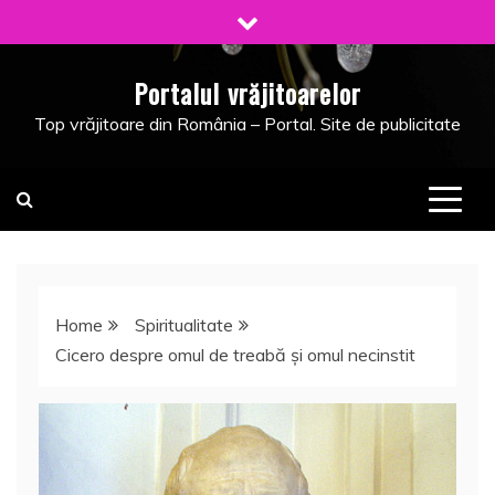
Skip
to
content
Portalul vrăjitoarelor
Top vrăjitoare din România – Portal. Site de publicitate
Home
Spiritualitate
Cicero despre omul de treabă şi omul necinstit