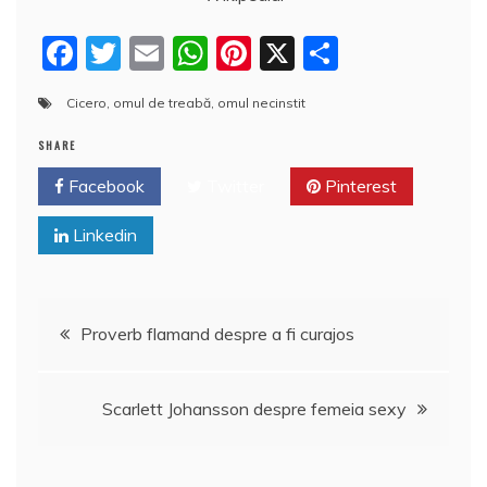
F
T
E
W
Pi
X
P
a
w
m
h
nt
a
Cicero
,
omul de treabă
,
omul necinstit
c
itt
ai
at
er
rt
e
er
l
s
e
aj
SHARE
b
A
st
e
Facebook
Twitter
Pinterest
o
p
a
Linkedin
o
p
z
k
ă
Navigare
Proverb flamand despre a fi curajos
în
Scarlett Johansson despre femeia sexy
articole