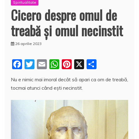
Spiritualitate
Cicero despre omul de
treabă şi omul necinstit
26 aprilie 2023
F
T
E
W
Pi
X
P
a
w
m
h
nt
a
Nu e nimic mai imoral decât să apari ca om de treabă,
c
itt
ai
at
er
rt
tocmai atunci când eşti necinstit.
e
er
l
s
e
aj
b
A
st
e
o
p
a
o
p
z
k
ă