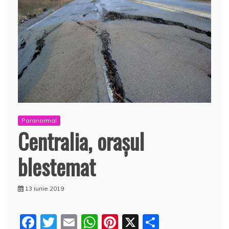
Paranormal
Centralia, oraşul
blestemat
13 iunie 2019
F
T
E
W
Pi
X
P