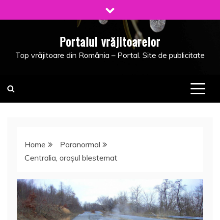
Skip
to
content
Portalul vrăjitoarelor
Top vrăjitoare din România – Portal. Site de publicitate
Home
Paranormal
Centralia, oraşul blestemat