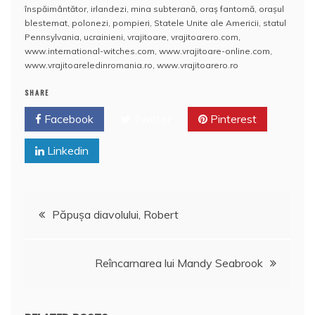
e
er
l
s
e
aj
înspăimântător
,
irlandezi
,
mina subterană
,
oraş fantomă
,
oraşul
blestemat
,
polonezi
,
pompieri
,
Statele Unite ale Americii
,
statul
b
A
st
e
Pennsylvania
,
ucrainieni
,
vrajitoare
,
vrajitoarero.com
,
www.international-witches.com
,
www.vrajitoare-online.com
,
o
p
a
www.vrajitoareledinromania.ro
,
www.vrajitoarero.ro
o
p
z
SHARE
k
ă
Facebook
Twitter
Pinterest
Linkedin
Navigare
Păpuşa diavolului, Robert
în
Reîncarnarea lui Mandy Seabrook
articole