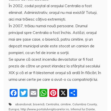
În 2002, codul poștal al oraşului Centralia a fost
eliminat. Administrativ, orașul nu mai există! Totuşi,
aici mai trăiesc câţiva extremiști.
În 2007, trăiau numai nouă persoane. Drumul
principal spre Centralia a fost închis. Astăzi, orașul
mai are șase case, o biserică, patru cimitire, și un
depozit municipal unde este stocat un camion de
pompieri, ca un fel de ironie a sorţii.
Se spune că acest incendiu devastator ar fi fost
prezis de către un preot irlandez la sfârşitul secolului
XIX şi că el ar fi blestemat oraşul să ardă în flăcări, în
urma unei certe pe care a avut-o cu compatrioţii lui.
F
T
E
W
Pi
X
P
a
w
m
h
nt
a
abandonat
,
biserică
,
Centralia
,
cimitire
,
Columbia County
,
c
itt
ai
at
er
rt
Europa
,
http://www.portalulvrajitoarelor.ro
,
Infernul lui Dante
,