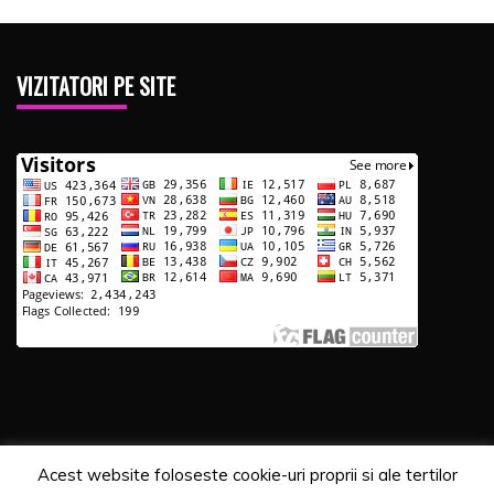
VIZITATORI PE SITE
Acest website foloseste cookie-uri proprii si ale tertilor
Copyrights. © 2020 Segra Media