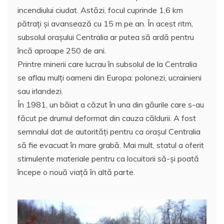
incendiului ciudat. Astăzi, focul cuprinde 1,6 km
pătraţi şi avansează cu 15 m pe an. În acest ritm,
subsolul oraşului Centralia ar putea să ardă pentru
încă aproape 250 de ani.
Printre minerii care lucrau în subsolul de la Centralia
se aflau mulţi oameni din Europa: polonezi, ucrainieni
sau irlandezi.
În 1981, un băiat a căzut în una din găurile care s-au
făcut pe drumul deformat din cauza căldurii. A fost
semnalul dat de autorităţi pentru ca oraşul Centralia
să fie evacuat în mare grabă. Mai mult, statul a oferit
stimulente materiale pentru ca locuitorii să-şi poată
începe o nouă viață în altă parte.