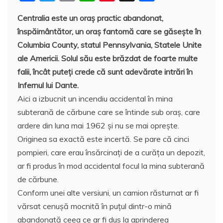
a
w
m
h
nt
a
Centralia este un oraș practic abandonat,
c
itt
ai
at
er
rt
înspăimântător, un oraş fantomă care se găseşte în
e
er
l
s
e
aj
Columbia County, statul Pennsylvania, Statele Unite
b
A
st
e
ale Americii. Solul său este brăzdat de foarte multe
o
p
a
falii, încât puteţi crede că sunt adevărate intrări în
o
p
z
Infernul lui Dante.
Aici a izbucnit un incendiu accidental în mina
k
ă
subterană de cărbune care se întinde sub oraş, care
ardere din luna mai 1962 şi nu se mai oprește.
Originea sa exactă este incertă. Se pare că cinci
pompieri, care erau însărcinaţi de a curăţa un depozit,
ar fi produs în mod accidental focul la mina subterană
de cărbune.
Conform unei alte versiuni, un camion răsturnat ar fi
vărsat cenușă mocnită în puțul dintr-o mină
abandonată ceea ce ar fi dus la aprinderea