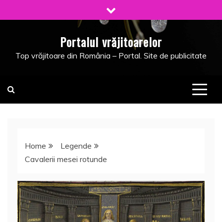
Skip
to
content
Portalul vrăjitoarelor
Top vrăjitoare din România – Portal. Site de publicitate
Home
Legende
Cavalerii mesei rotunde