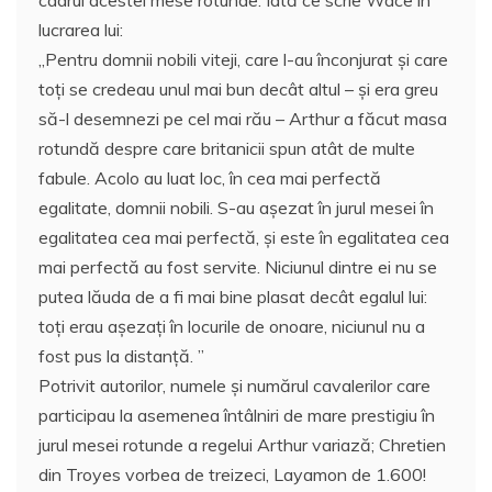
lucrarea lui:
„Pentru domnii nobili viteji, care l-au înconjurat și care
toți se credeau unul mai bun decât altul – și era greu
să-l desemnezi pe cel mai rău – Arthur a făcut masa
rotundă despre care britanicii spun atât de multe
fabule. Acolo au luat loc, în cea mai perfectă
egalitate, domnii nobili. S-au așezat în jurul mesei în
egalitatea cea mai perfectă, și este în egalitatea cea
mai perfectă au fost servite. Niciunul dintre ei nu se
putea lăuda de a fi mai bine plasat decât egalul lui:
toţi erau așezaţi în locurile de onoare, niciunul nu a
fost pus la distanţă. ”
Potrivit autorilor, numele și numărul cavalerilor care
participau la asemenea întâlniri de mare prestigiu în
jurul mesei rotunde a regelui Arthur variază; Chretien
din Troyes vorbea de treizeci, Layamon de 1.600!