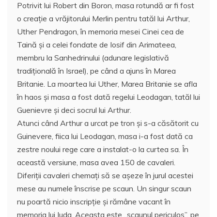
Potrivit lui Robert din Boron, masa rotundă ar fi fost
o creație a vrăjitorului Merlin pentru tatăl lui Arthur,
Uther Pendragon, în memoria mesei Cinei cea de
Taină și a celei fondate de Iosif din Arimateea,
membru la Sanhedrinului (adunare legislativă
tradiţională în Israel), pe când a ajuns în Marea
Britanie. La moartea lui Uther, Marea Britanie se afla
în haos și masa a fost dată regelui Leodagan, tatăl lui
Guenievre şi deci socrul lui Arthur.
Atunci când Arthur a urcat pe tron și s-a căsătorit cu
Guinevere, fiica lui Leodagan, masa i-a fost dată ca
zestre noului rege care a instalat-o la curtea sa. În
această versiune, masa avea 150 de cavaleri.
Diferiţii cavaleri chemați să se așeze în jurul acestei
mese au numele înscrise pe scaun. Un singur scaun
nu poartă nicio inscripție și rămâne vacant în
memoria lui Iuda. Aceasta este „scaunul periculos”, pe