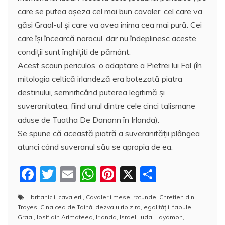
care se putea aşeza cel mai bun cavaler, cel care va
găsi Graal-ul și care va avea inima cea mai pură. Cei
care îşi încearcă norocul, dar nu îndeplinesc aceste
condiții sunt înghițiti de pământ.
Acest scaun periculos, o adaptare a Pietrei lui Fal (în
mitologia celtică irlandeză era botezată piatra
destinului, semnificând puterea legitimă şi
suveranitatea, fiind unul dintre cele cinci talismane
aduse de Tuatha De Danann în Irlanda).
Se spune că această piatră a suveranităţii plângea
atunci când suveranul său se apropia de ea.
F
T
E
W
Pi
X
P
a
w
m
h
nt
a
britanicii
,
cavalerii
,
Cavalerii mesei rotunde
,
Chretien din
c
itt
ai
at
er
rt
Troyes
,
Cina cea de Taină
,
dezvaluiribiz.ro
,
egalității
,
fabule
,
e
er
l
s
e
aj
Graal
,
Iosif din Arimateea
,
Irlanda
,
Israel
,
Iuda
,
Layamon
,