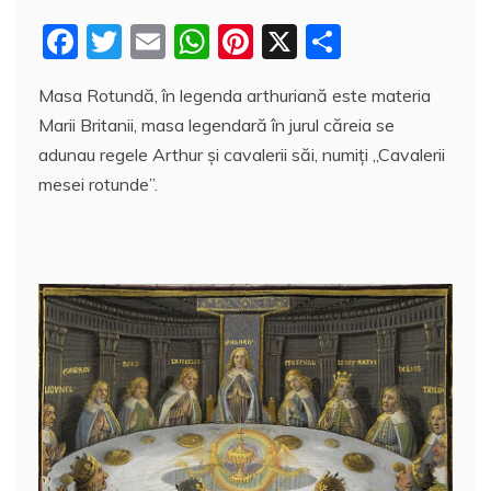
F
T
E
W
Pi
X
P
a
w
m
h
nt
a
Masa Rotundă, în legenda arthuriană este materia
c
itt
ai
at
er
rt
Marii Britanii, masa legendară în jurul căreia se
e
er
l
s
e
aj
adunau regele Arthur și cavalerii săi, numiți „Cavalerii
b
A
st
e
mesei rotunde”.
o
p
a
o
p
z
k
ă