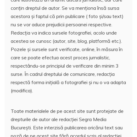
conțin dreptul de autor. Se va menționa însă sursa
acestora și faptul că prin publicare ( foto și/sau text)
nu se vor aduce prejudicii persoanei respective.
Redacția va indica sursele fotografiei, acolo unde
acestea se cunosc (autor, site, blog, platformă etc.).
Pozele și sursele sunt verificate, online, în măsura în
care se poate efectua acest proces jurnalistic,
respectându-se principiul de verificare din minim 3
surse. În cadrul dreptului de comunicare, redacția
respectă forma inițială a fotografiei și nu o va adapta
(modifica).
Toate materialele de pe acest site sunt protejate de
drepturile de autor ale redacției Segra Media
București. Este interzisă publicarea oricărui text sau
poză de pe acest site fără acordul scris al redacției