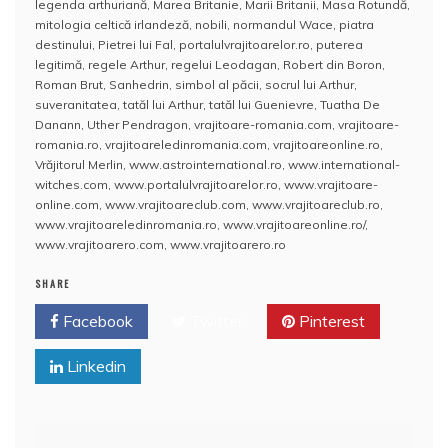
legenda arthuriană
,
Marea Britanie
,
Marii Britanii
,
Masa Rotundă
,
b
A
st
e
mitologia celtică irlandeză
,
nobili
,
normandul Wace
,
piatra
destinului
,
Pietrei lui Fal
,
portalulvrajitoarelor.ro
,
puterea
o
p
a
legitimă
,
regele Arthur
,
regelui Leodagan
,
Robert din Boron
,
o
p
z
Roman Brut
,
Sanhedrin
,
simbol al păcii
,
socrul lui Arthur
,
suveranitatea
,
tatăl lui Arthur
,
tatăl lui Guenievre
,
Tuatha De
k
ă
Danann
,
Uther Pendragon
,
vrajitoare-romania.com
,
vrajitoare-
romania.ro
,
vrajitoareledinromania.com
,
vrajitoareonline.ro
,
Vrăjitorul Merlin
,
www.astrointernational.ro
,
www.international-
witches.com
,
www.portalulvrajitoarelor.ro
,
www.vrajitoare-
online.com
,
www.vrajitoareclub.com
,
www.vrajitoareclub.ro
,
www.vrajitoareledinromania.ro
,
www.vrajitoareonline.ro/
,
www.vrajitoarero.com
,
www.vrajitoarero.ro
SHARE
Facebook
Twitter
Pinterest
Linkedin