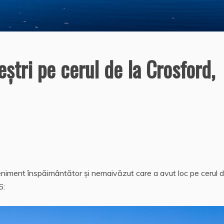
eştri pe cerul de la Crosford,
eniment înspăimântător şi nemaivăzut care a avut loc pe cerul d
6: