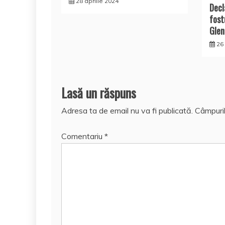
28 aprilie 2024
Decl
fost
Glen
26 
Lasă un răspuns
Adresa ta de email nu va fi publicată.
Câmpuril
Comentariu
*