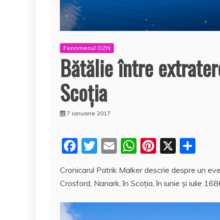
Fenomenul OZN
Bătălie între extrater
Scoţia
7 ianuarie 2017
F
T
E
W
Pi
X
P
a
w
m
h
nt
a
Cronicarul Patrik Malker descrie despre un ev
c
itt
ai
at
er
rt
Crosford, Nanark, în Scoţia, în iunie şi iulie 168
e
er
l
s
e
aj
b
A
st
e