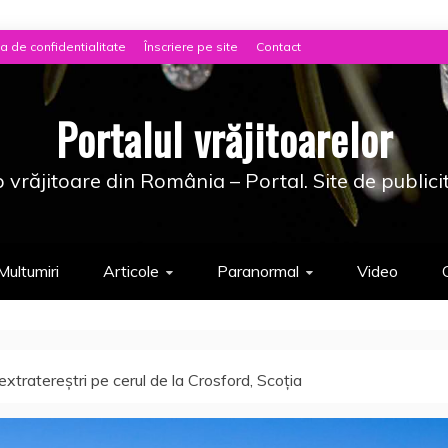
ca de confidentialitate
Înscriere pe site
Contact
Portalul vrăjitoarelor
 vrăjitoare din România – Portal. Site de publici
Multumiri
Articole
Paranormal
Video
extratereştri pe cerul de la Crosford, Scoţia