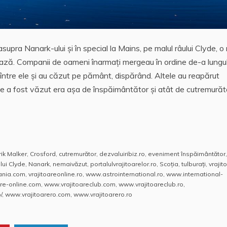
asupra Nanark-ului şi în special la Mains, pe malul râului Clyde, 
ază. Companii de oameni înarmaţi mergeau în ordine de-a lungu
ut între ele şi au căzut pe pământ, dispărând. Altele au reapărut
ce a fost văzut era aşa de înspăimântător şi atât de cutremurăt
rik Malker
,
Crosford
,
cutremurător
,
dezvaluiribiz.ro
,
eveniment înspăimântător
,
lui Clyde
,
Nanark
,
nemaivăzut
,
portalulvrajitoarelor.ro
,
Scoţia
,
tulburaţi
,
vrajit
mania.com
,
vrajitoareonline.ro
,
www.astrointernational.ro
,
www.international-
re-online.com
,
www.vrajitoareclub.com
,
www.vrajitoareclub.ro
,
/
,
www.vrajitoarero.com
,
www.vrajitoarero.ro