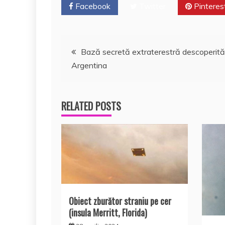
o
p
z
Facebook
Twitter
Pinteres
k
ă
Navigare
Bază secretă extraterestră descoperită
Argentina
în
articole
RELATED POSTS
Obiect zburător straniu pe cer
(insula Merritt, Florida)