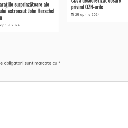
CIA a desecretizat dosare
araţiile surprinzătoare ale
privind OZN-urile
ului astronaut John Herschel
25 aprilie 2024
n
aprilie 2024
e obligatorii sunt marcate cu
*