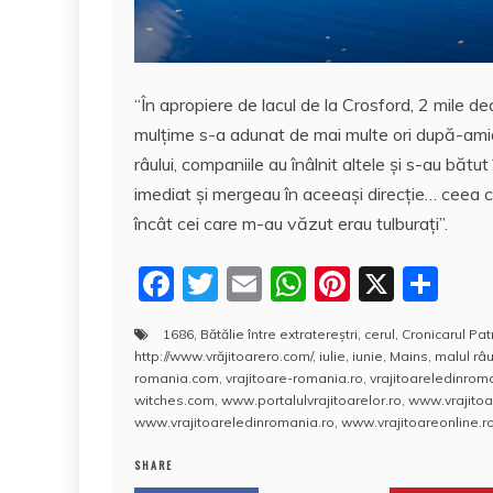
“În apropiere de lacul de la Crosford, 2 mile de
mulţime s-a adunat de mai multe ori după-ami
râului, companiile au înâlnit altele şi s-au băt
imediat şi mergeau în aceeaşi direcţie… ceea 
încât cei care m-au văzut erau tulburaţi”.
F
T
E
W
Pi
X
P
a
w
m
h
nt
a
1686
,
Bătălie între extratereştri
,
cerul
,
Cronicarul Pat
c
itt
ai
at
er
rt
http://www.vrăjitoarero.com/
,
iulie
,
iunie
,
Mains
,
malul râu
e
er
l
s
e
aj
romania.com
,
vrajitoare-romania.ro
,
vrajitoareledinro
witches.com
,
www.portalulvrajitoarelor.ro
,
www.vrajitoa
b
A
st
e
www.vrajitoareledinromania.ro
,
www.vrajitoareonline.ro
o
p
a
SHARE