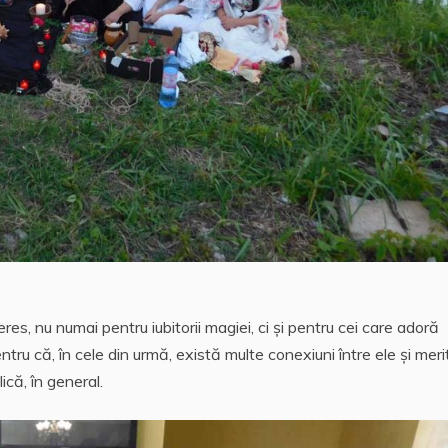
eres, nu numai pentru iubitorii magiei, ci și pentru cei care adoră
ntru că, în cele din urmă, există multe conexiuni între ele și meri
ică, în general.