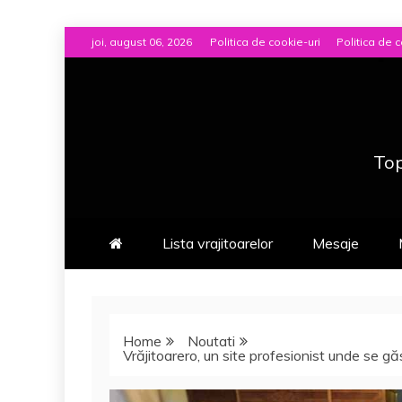
Skip
joi, august 06, 2026
Politica de cookie-uri
Politica de c
to
content
Top
Lista vrajitoarelor
Mesaje
Home
Noutati
Vrăjitoarero, un site profesionist unde se g