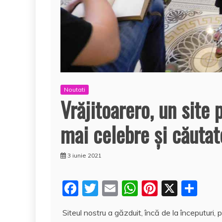
Noutati
Vrăjitoarero, un site
mai celebre și căutat
3 iunie 2021
F
T
E
W
Pi
X
P
a
w
m
h
nt
a
Siteul nostru a găzduit, încă de la începuturi,
c
itt
ai
at
er
rt