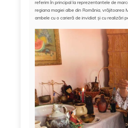
referim în principal la reprezentantele de ma
e
er
l
s
e
aj
regiana magiei albe din România, vrăjitoarea M
b
A
st
e
ambele cu o carieră de invidiat și cu realizări
o
p
a
o
p
z
k
ă