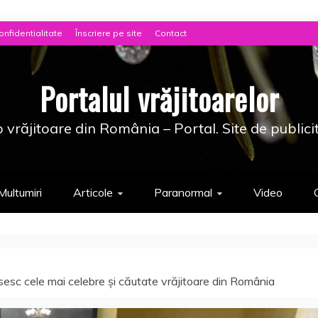
onfidentialitate
Înscriere pe site
Contact
Portalul vrăjitoarelor
 vrăjitoare din România – Portal. Site de publici
Multumiri
Articole
Paranormal
Video
ăsesc cele mai celebre și căutate vrăjitoare din România