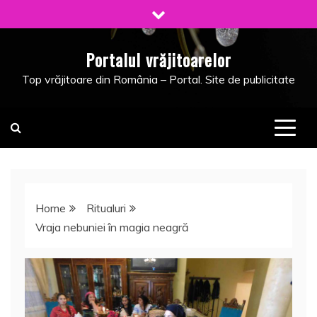
Skip
to
content
Portalul vrăjitoarelor
Top vrăjitoare din România – Portal. Site de publicitate
Home
Ritualuri
Vraja nebuniei în magia neagră