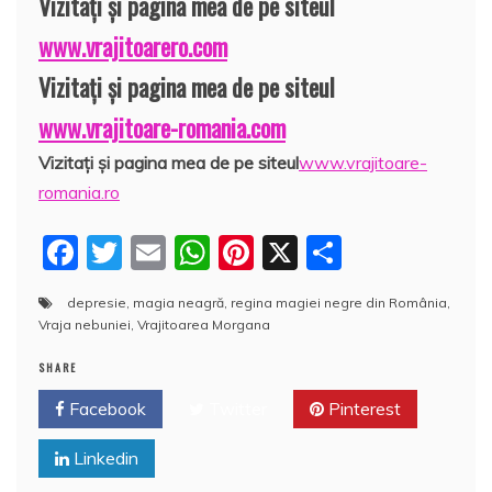
Vizitaţi şi pagina mea de pe siteul
www.vrajitoarero.com
Vizitaţi şi pagina mea de pe siteul
www.vrajitoare-romania.com
Vizitaţi şi pagina mea de pe siteul
www.vrajitoare-
romania.ro
F
T
E
W
Pi
X
P
a
w
m
h
nt
a
depresie
,
magia neagră
,
regina magiei negre din România
,
c
itt
ai
at
er
rt
Vraja nebuniei
,
Vrajitoarea Morgana
e
er
l
s
e
aj
SHARE
b
A
st
e
Facebook
Twitter
Pinterest
o
p
a
o
p
z
Linkedin