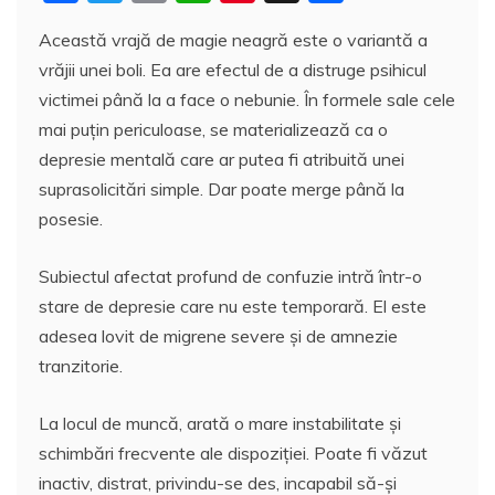
a
w
m
h
nt
a
Această vrajă de magie neagră este o variantă a
c
itt
ai
at
er
rt
vrăjii unei boli. Ea are efectul de a distruge psihicul
e
er
l
s
e
aj
victimei până la a face o nebunie. În formele sale cele
b
A
st
e
mai puțin periculoase, se materializează ca o
o
p
a
depresie mentală care ar putea fi atribuită unei
o
p
z
suprasolicitări simple. Dar poate merge până la
posesie.
k
ă
Subiectul afectat profund de confuzie intră într-o
stare de depresie care nu este temporară. El este
adesea lovit de migrene severe și de amnezie
tranzitorie.
La locul de muncă, arată o mare instabilitate și
schimbări frecvente ale dispoziției. Poate fi văzut
inactiv, distrat, privindu-se des, incapabil să-și