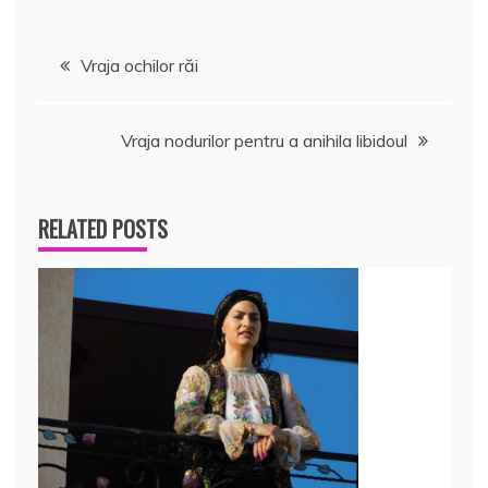
k
ă
Navigare
Vraja ochilor răi
în
Vraja nodurilor pentru a anihila libidoul
articole
RELATED POSTS