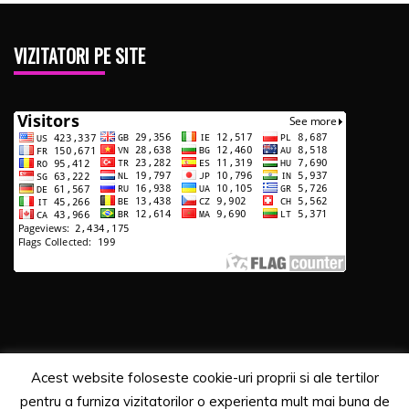
VIZITATORI PE SITE
Acest website foloseste cookie-uri proprii si ale tertilor
Copyrights. © 2020 Segra Media
pentru a furniza vizitatorilor o experienta mult mai buna de