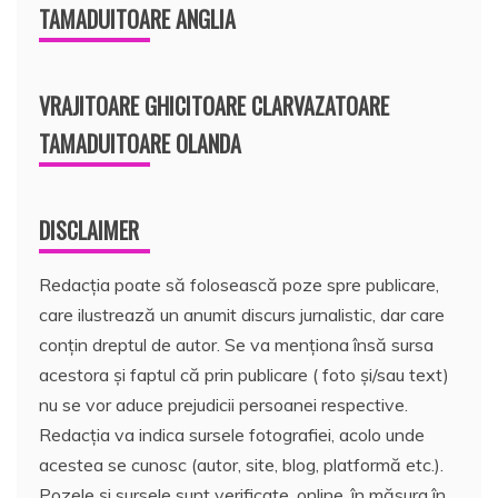
TAMADUITOARE ANGLIA
VRAJITOARE GHICITOARE CLARVAZATOARE
TAMADUITOARE OLANDA
DISCLAIMER
Redacția poate să folosească poze spre publicare,
care ilustrează un anumit discurs jurnalistic, dar care
conțin dreptul de autor. Se va menționa însă sursa
acestora și faptul că prin publicare ( foto și/sau text)
nu se vor aduce prejudicii persoanei respective.
Redacția va indica sursele fotografiei, acolo unde
acestea se cunosc (autor, site, blog, platformă etc.).
Pozele și sursele sunt verificate, online, în măsura în