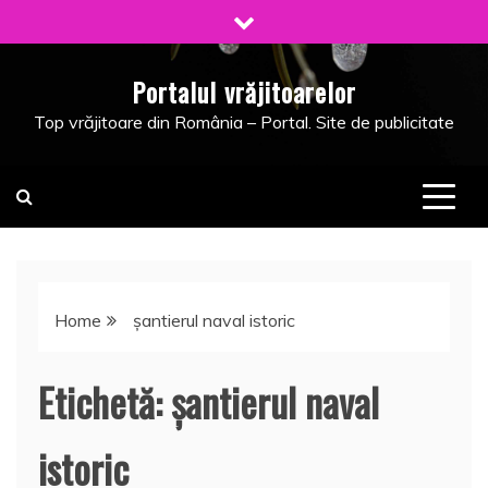
Skip
to
content
Portalul vrăjitoarelor
Top vrăjitoare din România – Portal. Site de publicitate
Home
şantierul naval istoric
Etichetă:
şantierul naval
istoric