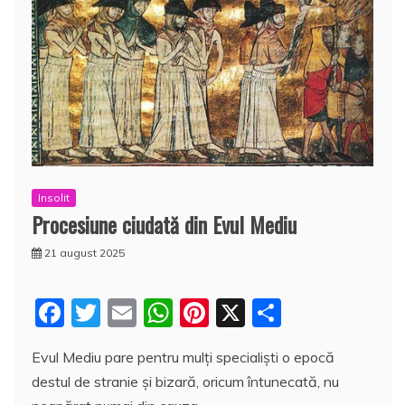
Insolit
Procesiune ciudată din Evul Mediu
21 august 2025
F
T
E
W
Pi
X
P
a
w
m
h
nt
a
Evul Mediu pare pentru mulţi specialişti o epocă
c
itt
ai
at
er
rt
destul de stranie şi bizară, oricum întunecată, nu
e
er
l
s
e
aj