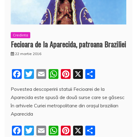
Credinta
Fecioara de la Aparecida, patroana Braziliei
22 martie 2016
F
T
E
W
Pi
X
P
a
w
m
h
nt
a
Povestea descoperirii statuii Fecioarei de la
c
itt
ai
at
er
rt
Aparecida este spusă de două surse care se găsesc
e
er
l
s
e
aj
în arhivele Curiei metropolitane din oraşul brazilian
b
A
st
e
Aparecida
o
p
a
F
T
E
W
Pi
X
P
o
p
z