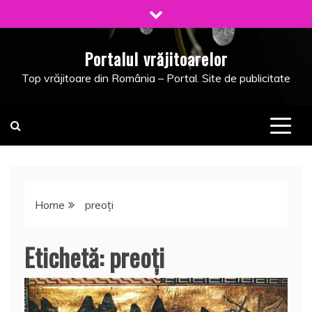
Skip
to
content
Portalul vrăjitoarelor
Top vrăjitoare din România – Portal. Site de publicitate
Home
preoți
Etichetă:
preoți