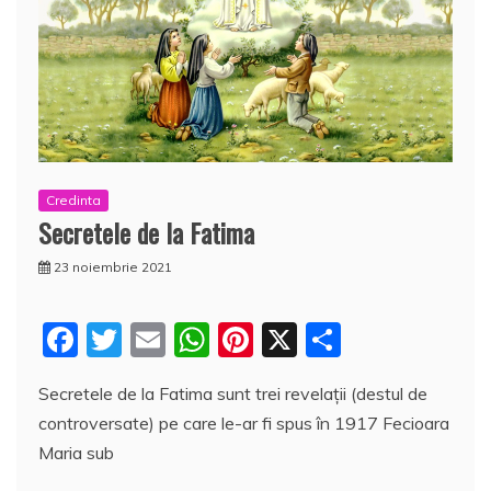
Credinta
Secretele de la Fatima
23 noiembrie 2021
F
T
E
W
Pi
X
P
a
w
m
h
nt
a
Secretele de la Fatima sunt trei revelații (destul de
c
itt
ai
at
er
rt
controversate) pe care le-ar fi spus în 1917 Fecioara
e
er
l
s
e
aj
Maria sub
b
A
st
e