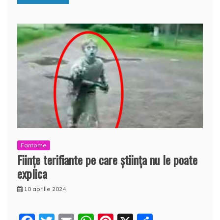
k
ă
Fantome
Fiinţe terifiante pe care ştiinţa nu le poate
explica
10 aprilie 2024