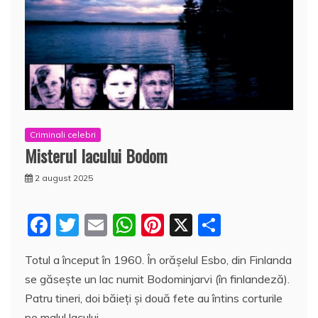
Criminali celebri
Misterul lacului Bodom
2 august 2025
F
T
E
W
Pi
X
P
a
w
m
h
nt
a
Totul a început în 1960. În orășelul Esbo, din Finlanda
c
itt
ai
at
er
rt
se găsește un lac numit Bodominjarvi (în finlandeză).
e
er
l
s
e
aj
Patru tineri, doi băieți și două fete au întins corturile
b
A
st
e
pe malul lacului.