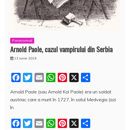
Paranormal
Arnold Paole, cazul vampirului din Serbia
13 iunie 2019
F
T
E
W
Pi
X
P
a
w
m
h
nt
a
Arnold Paole (sau Arnold Kol Paole) era un soldat
c
itt
ai
at
er
rt
austriac care a murit în 1727, în satul Medvegia (azi
e
er
l
s
e
aj
în
b
A
st
e
F
T
E
W
Pi
X
P
o
p
a