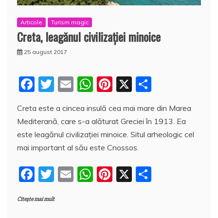
Articole
Turism magic
Creta, leagănul civilizaţiei minoice
25 august 2017
F
T
E
W
Pi
X
P
a
w
m
h
nt
a
Creta este a cincea insulă cea mai mare din Marea
c
itt
ai
at
er
rt
Mediterană, care s-a alăturat Greciei în 1913. Ea
e
er
l
s
e
aj
este leagănul civilizaţiei minoice. Situl arheologic cel
b
A
st
e
mai important al său este Cnossos.
o
p
a
F
T
E
W
Pi
X
P
o
p
z
a
w
m
h
nt
a
k
ă
Citește mai mult
c
itt
ai
at
er
rt