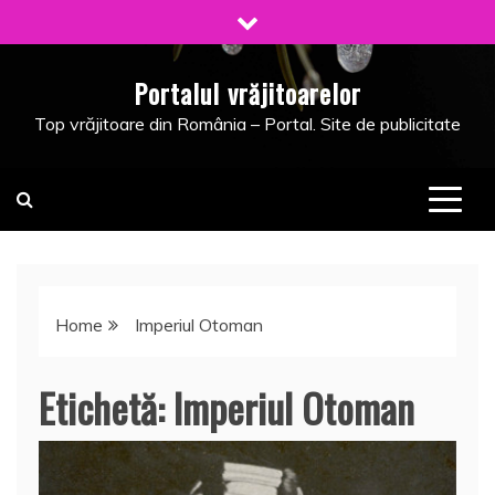
Skip
to
content
Portalul vrăjitoarelor
Top vrăjitoare din România – Portal. Site de publicitate
Home
Imperiul Otoman
Etichetă:
Imperiul Otoman