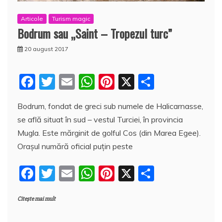
Articole
Turism magic
Bodrum sau „Saint – Tropezul turc”
20 august 2017
F
T
E
W
Pi
X
P
a
w
m
h
nt
a
Bodrum, fondat de greci sub numele de Halicarnasse,
c
itt
ai
at
er
rt
se află situat în sud – vestul Turciei, în provincia
e
er
l
s
e
aj
Mugla. Este mărginit de golful Cos (din Marea Egee).
b
A
st
e
Oraşul numără oficial puţin peste
o
p
a
F
T
E
W
Pi
X
P
o
p
z
a
w
m
h
nt
a
k
ă
Citește mai mult
c
itt
ai
at
er
rt
e
er
l
s
e
aj