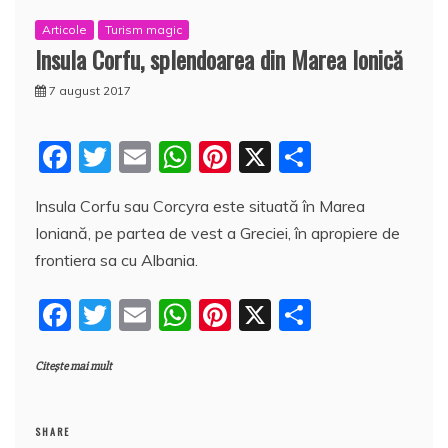
Articole
Turism magic
Insula Corfu, splendoarea din Marea Ionică
7 august 2017
F
T
E
W
Pi
X
P
a
w
m
h
nt
a
Insula Corfu sau Corcyra este situată în Marea
c
itt
ai
at
er
rt
Ioniană, pe partea de vest a Greciei, în apropiere de
e
er
l
s
e
aj
frontiera sa cu Albania.
b
A
st
e
F
T
E
W
Pi
X
P
o
p
a
a
w
m
h
nt
a
o
p
z
Citește mai mult
c
itt
ai
at
er
rt
k
ă
e
er
l
s
e
aj
b
A
st
e
SHARE