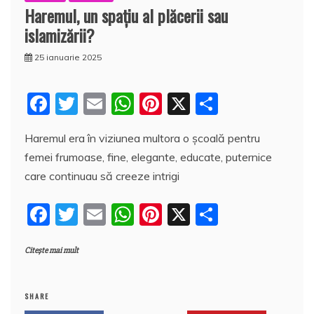
Haremul, un spaţiu al plăcerii sau
islamizării?
25 ianuarie 2025
F
T
E
W
Pi
X
P
a
w
m
h
nt
a
Haremul era în viziunea multora o școală pentru
c
itt
ai
at
er
rt
femei frumoase, fine, elegante, educate, puternice
e
er
l
s
e
aj
care continuau să creeze intrigi
b
A
st
e
F
T
E
W
Pi
X
P
o
p
a
a
w
m
h
nt
a
o
p
z
Citește mai mult
c
itt
ai
at
er
rt
k
ă
e
er
l
s
e
aj
b
A
st
e
SHARE