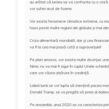
au arătat că lumea se va confrunta cu o criză
e
er
l
s
e
aj
vor suferi acut de foame.
b
A
st
e
o
p
a
Vor exista fenomene climatice extreme, cu multe
haos peste multe regiuni ale globului și mai ales
o
p
z
k
ă
Criza alimentară mondială, dar și cea financia
va fi la cea mai joasă cotă a supraviețuirii!
Pe plan amoros, vor exista multe divorțuri, unel
Nimic nu va mai fi sigur în cuplu! Unele schimbări
care vor căuta izbăvire în credință.
Liderii lumii se vor lupta să mențină pacea mond
Donald Trump, se va pregăti să preia al doile
Pe ansamblu, anul 2020 se va caracteriza prin 