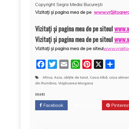
Copyright Segra Media București
Vi
zitaţi şi pagina mea de pe
www.vrăjitoarer
Vizitaţi şi pagina mea de pe siteul
www.v
Vizitaţi şi pagina mea de pe siteul
www.v
Vizitaţi şi pagina mea de pe siteul
www.vrajito
F
T
E
W
Pi
X
P
a
w
m
h
nt
a
Africa
,
Asia
,
cărţile de tarot
,
Casa Albă
,
criza alime
c
itt
ai
at
er
rt
din România
,
Vrajitoarea Morgana
e
er
l
s
e
aj
SHARE
b
A
st
e
Facebook
Twitter
Pinteres
o
p
a
o
p
z
k
ă