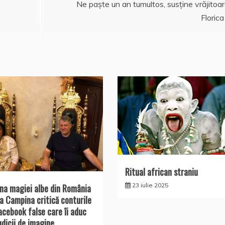
Ne paște un an tumultos, susține vrăjitoa
Florica
Ritual african straniu
23 iulie 2025
na magiei albe din România
a Campina critică conturile
acebook false care îi aduc
udicii de imagine