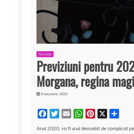
Noutati
Previziuni pentru 202
Morgana, regina magi
9 ianuarie 2020
F
T
E
W
Pi
X
P
a
w
m
h
nt
a
Anul 2020, va fi unul deosebit de complicat pe
c
itt
ai
at
er
rt