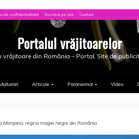
ca de confidentialitate
Înscriere pe site
Contact
Portalul vrăjitoarelor
 vrăjitoare din România – Portal. Site de publici
Multumiri
Articole
Paranormal
Video
rea Morgana, regina magiei negre din România