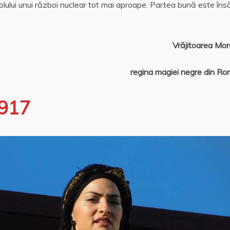
icolului unui război nuclear tot mai aproape. Partea bună este îns
răjitoarea Morgan
egina magiei negre din Româ
.917