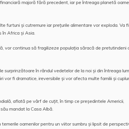
 financiară majoră fără precedent, iar pe întreaga planetă oame
 furtuni și cutremure iar prețurile alimentare vor exploda. Va fi
 în Africa și Asia.
ră, vor continua să fragilizeze populația săracă de pretutindeni 
e surprinzătoare în rândul vedetelor de la noi și din întreaga lum
 vor fi dramatice, ireversibile și vor afecta multe familii și cuplur
ială, aflată pe vârf de cuțit, în timp ce președintele Americii,
a său mandat la Casa Albă.
temerile oamenilor pentru un viitor sumbru și lipsit de perspecti