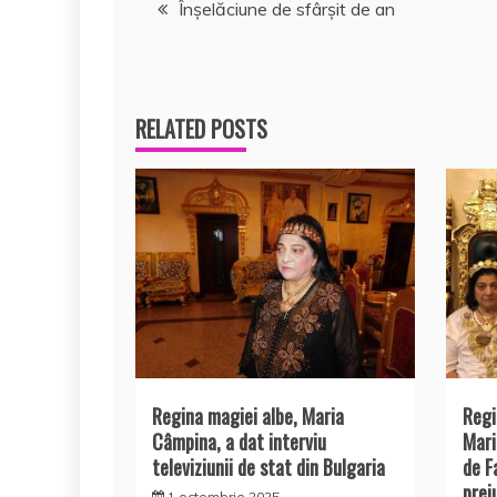
Navigare
Înșelăciune de sfârșit de an
în
articole
RELATED POSTS
Regina magiei albe, Maria
Regi
Câmpina, a dat interviu
Mari
televiziunii de stat din Bulgaria
de F
prej
1 octombrie 2025