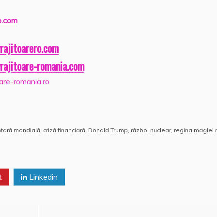
o.com
rajitoarero.com
rajitoare-romania.com
are-romania.ro
ntară mondială
,
criză financiară
,
Donald Trump
,
război nuclear
,
regina magiei 
t
Linkedin