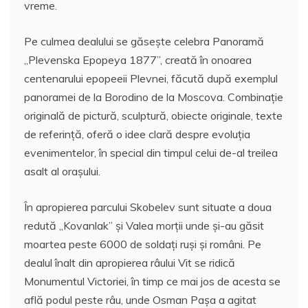
vreme.
Pe culmea dealului se găseşte celebra Panoramă
„Plevenska Epopeya 1877”, creată în onoarea
centenarului epopeeii Plevnei, făcută după exemplul
panoramei de la Borodino de la Moscova. Combinaţie
originală de pictură, sculptură, obiecte originale, texte
de referinţă, oferă o idee clară despre evoluţia
evenimentelor, în special din timpul celui de-al treilea
asalt al oraşului.
În apropierea parcului Skobelev sunt situate a doua
redută „Kovanlak” şi Valea morţii unde şi-au găsit
moartea peste 6000 de soldaţi ruşi şi români. Pe
dealul înalt din apropierea râului Vit se ridică
Monumentul Victoriei, în timp ce mai jos de acesta se
află podul peste râu, unde Osman Paşa a agitat