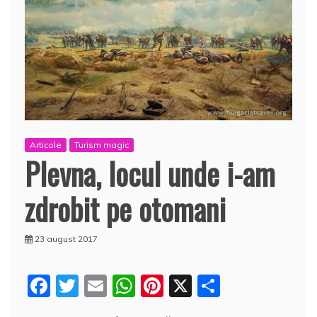
Articole
Turism magic
Plevna, locul unde i-am
zdrobit pe otomani
23 august 2017
F
T
E
W
Pi
X
P
a
w
m
h
nt
a