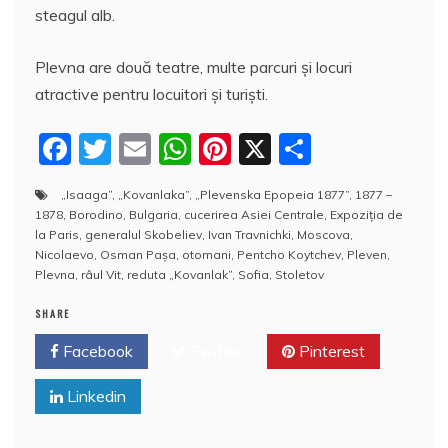
steagul alb.
Plevna are două teatre, multe parcuri şi locuri
atractive pentru locuitori şi turişti.
F
T
E
W
Pi
X
P
a
w
m
h
nt
a
„Isaaga”
,
„Kovanlaka”
,
„Plevenska Epopeia 1877”
,
1877 –
c
itt
ai
at
er
rt
1878
,
Borodino
,
Bulgaria
,
cucerirea Asiei Centrale
,
Expoziţia de
e
er
l
s
e
aj
la Paris
,
generalul Skobeliev
,
Ivan Travnichki
,
Moscova
,
Nicolaevo
,
Osman Paşa
,
otomani
,
Pentcho Koytchev
,
Pleven
,
b
A
st
e
Plevna
,
râul Vit
,
reduta „Kovanlak”
,
Sofia
,
Stoletov
o
p
a
SHARE
o
p
z
Facebook
Twitter
Pinterest
k
ă
Linkedin