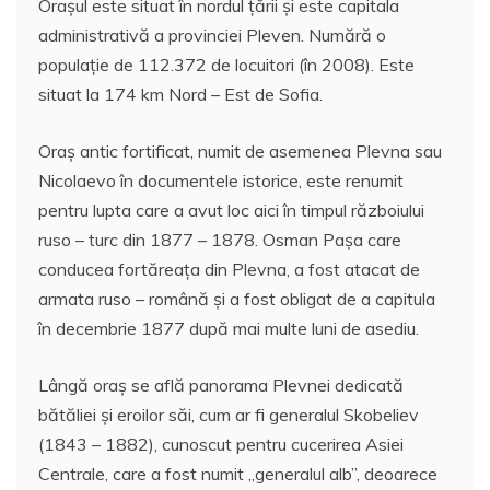
Oraşul este situat în nordul ţării şi este capitala
c
itt
ai
at
er
rt
administrativă a provinciei Pleven. Numără o
e
er
l
s
e
aj
populaţie de 112.372 de locuitori (în 2008). Este
b
A
st
e
situat la 174 km Nord – Est de Sofia.
o
p
a
Oraş antic fortificat, numit de asemenea Plevna sau
o
p
z
Nicolaevo în documentele istorice, este renumit
k
ă
pentru lupta care a avut loc aici în timpul războiului
ruso – turc din 1877 – 1878. Osman Paşa care
conducea fortăreaţa din Plevna, a fost atacat de
armata ruso – română şi a fost obligat de a capitula
în decembrie 1877 după mai multe luni de asediu.
Lângă oraş se află panorama Plevnei dedicată
bătăliei şi eroilor săi, cum ar fi generalul Skobeliev
(1843 – 1882), cunoscut pentru cucerirea Asiei
Centrale, care a fost numit „generalul alb”, deoarece