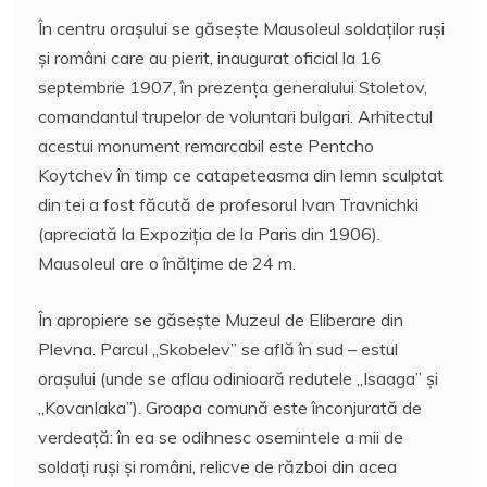
În centru oraşului se găseşte Mausoleul soldaţilor ruşi
şi români care au pierit, inaugurat oficial la 16
septembrie 1907, în prezenţa generalului Stoletov,
comandantul trupelor de voluntari bulgari. Arhitectul
acestui monument remarcabil este Pentcho
Koytchev în timp ce catapeteasma din lemn sculptat
din tei a fost făcută de profesorul Ivan Travnichki
(apreciată la Expoziţia de la Paris din 1906).
Mausoleul are o înălţime de 24 m.
În apropiere se găseşte Muzeul de Eliberare din
Plevna. Parcul „Skobelev” se află în sud – estul
oraşului (unde se aflau odinioară redutele „Isaaga” şi
„Kovanlaka”). Groapa comună este înconjurată de
verdeaţă: în ea se odihnesc osemintele a mii de
soldaţi ruşi şi români, relicve de război din acea