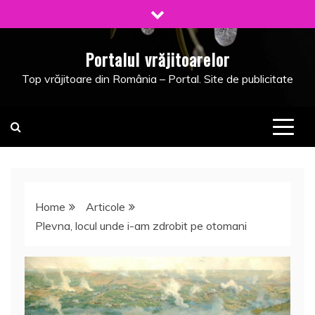
Skip
to
content
Portalul vrăjitoarelor
Top vrăjitoare din România – Portal. Site de publicitate
Home
Articole
Plevna, locul unde i-am zdrobit pe otomani