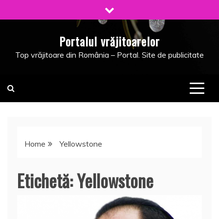
Skip
to
content
Portalul vrăjitoarelor
Top vrăjitoare din România – Portal. Site de publicitate
Home
Yellowstone
Etichetă:
Yellowstone