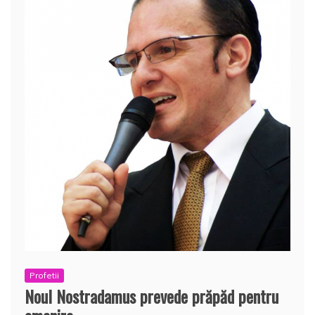
Profetii
Noul Nostradamus prevede prăpăd pentru