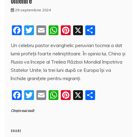
omenire
29 septembrie 2024
F
T
E
W
Pi
X
P
a
w
m
h
nt
a
Un celebru pastor evanghelic peruvian tocmai a dat
c
itt
ai
at
er
rt
lumii profeții foarte neliniştitoare. În opinia lui, China și
e
er
l
s
e
aj
Rusia va începe al Treilea Război Mondial împotriva
b
A
st
e
Statelor Unite, la trei luni după ce Europa își va
o
p
a
închide granițele pentru migranți.
o
p
z
F
T
E
W
Pi
X
P
k
ă
a
w
m
h
nt
a
Citește mai mult
c
itt
ai
at
er
rt
e
er
l
s
e
aj
b
A
st
e
SHARE