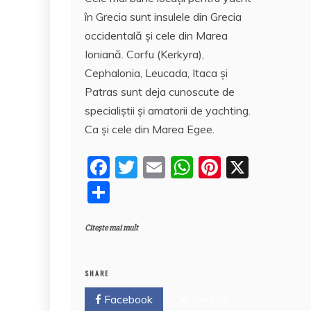
e
er
l
s
e
rt
în Grecia sunt insulele din Grecia
b
A
st
aj
occidentală şi cele din Marea
o
p
e
Ioniană. Corfu (Kerkyra),
o
p
a
Cephalonia, Leucada, Itaca şi
k
z
Patras sunt deja cunoscute de
specialiştii şi amatorii de yachting.
ă
Ca şi cele din Marea Egee.
F
T
E
W
Pi
X
a
w
m
h
nt
P
c
itt
ai
at
er
a
e
er
l
s
e
Citește mai mult
rt
b
A
st
aj
o
p
e
SHARE
o
p
a
Facebook
Twitter