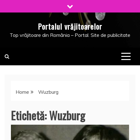
Skip
to
content
Portalul vrăjitoarelor
Top vrăjitoare din România – Portal. Site de publicitate
Home
Wuzburg
Etichetă:
Wuzburg