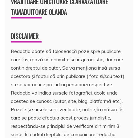
VRAJITOARE GHICITOARE CLARVAZATOARE
TAMADUITOARE OLANDA
DISCLAIMER
Redacția poate să folosească poze spre publicare,
care ilustrează un anumit discurs jurnalistic, dar care
conțin dreptul de autor. Se va menționa însă sursa
acestora și faptul că prin publicare ( foto și/sau text)
nu se vor aduce prejudicii persoanei respective.
Redacția va indica sursele fotografiei, acolo unde
acestea se cunosc (autor, site, blog, platformă etc.).
Pozele și sursele sunt verificate, online, în măsura în
care se poate efectua acest proces jurnalistic,
respectându-se principiul de verificare din minim 3
surse. În cadrul dreptului de comunicare, redacția