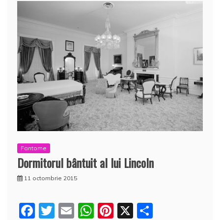
Fantome
Dormitorul bântuit al lui Lincoln
11 octombrie 2015
F
T
E
W
Pi
X
P