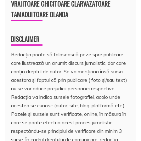
VRAJITOARE GHICITOARE CLARVAZATOARE
TAMADUITOARE OLANDA
DISCLAIMER
Redacția poate să folosească poze spre publicare,
care ilustrează un anumit discurs jurnalistic, dar care
conțin dreptul de autor. Se va menționa însă sursa
acestora și faptul că prin publicare ( foto și/sau text)
nu se vor aduce prejudicii persoanei respective.
Redacția va indica sursele fotografiei, acolo unde
acestea se cunosc (autor, site, blog, platformă etc.).
Pozele și sursele sunt verificate, online, în măsura în
care se poate efectua acest proces jurnalistic,
respectându-se principiul de verificare din minim 3
surse. În cadrul dreptului de comunicare, redacția