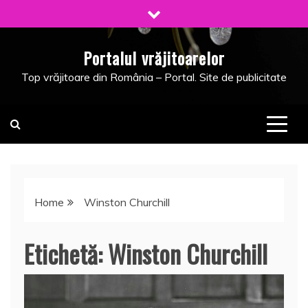
Skip
to
content
Portalul vrăjitoarelor
Top vrăjitoare din România – Portal. Site de publicitate
Home
Winston Churchill
Etichetă:
Winston Churchill