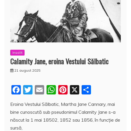
Insolit
Calamity Jane, eroina Vestului Sălbatic
21 august 2025
F
T
E
W
Pi
X
P
a
w
m
h
nt
a
Eroina Vestului Sălbatic, Martha Jane Cannary, mai
c
itt
ai
at
er
rt
bine cunoscută sub pseudonimul Calamity Jane s-a
e
er
l
s
e
aj
născut la 1 mai 18502, 1852 sau 1856, în funcție de
b
A
st
e
sursă,