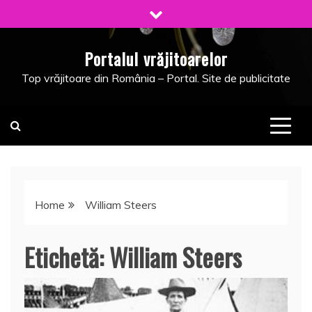
Skip
to
content
Portalul vrăjitoarelor
Top vrăjitoare din România – Portal. Site de publicitate
Home
William Steers
Etichetă:
William Steers