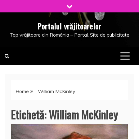
Skip
to
content
Portalul vrăjitoarelor
Top vrăjitoare din România – Portal. Site de publicitate
Home
William McKinley
Etichetă:
William McKinley