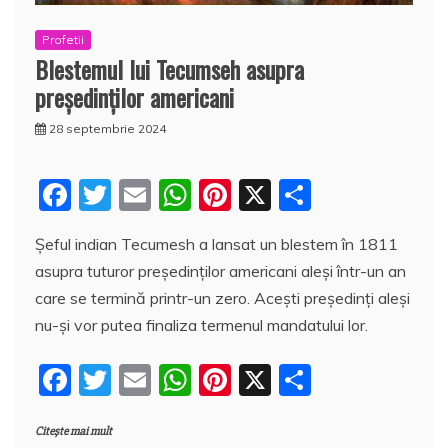
Profetii
Blestemul lui Tecumseh asupra
preşedinţilor americani
28 septembrie 2024
F
T
E
W
Pi
X
P
a
w
m
h
nt
a
Şeful indian Tecumesh a lansat un blestem în 1811
c
itt
ai
at
er
rt
asupra tuturor preşedinţilor americani aleşi într-un an
e
er
l
s
e
aj
care se termină printr-un zero. Aceşti preşedinţi aleşi
b
A
st
e
nu-şi vor putea finaliza termenul mandatului lor.
o
p
a
F
T
E
W
Pi
X
P
o
p
z
a
w
m
h
nt
a
k
ă
Citește mai mult
c
itt
ai
at
er
rt