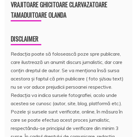
VRAJITOARE GHICITOARE CLARVAZATOARE
TAMADUITOARE OLANDA
DISCLAIMER
Redacția poate să folosească poze spre publicare,
care ilustrează un anumit discurs jurnalistic, dar care
conțin dreptul de autor. Se va menționa însă sursa
acestora și faptul că prin publicare ( foto și/sau text)
nu se vor aduce prejudicii persoanei respective.
Redacția va indica sursele fotografiei, acolo unde
acestea se cunosc (autor, site, blog, platformă etc.).
Pozele și sursele sunt verificate, online, în măsura în
care se poate efectua acest proces jurnalistic,
respectându-se principiul de verificare din minim 3
surse. În cadrul dreptului de comunicare, redacția