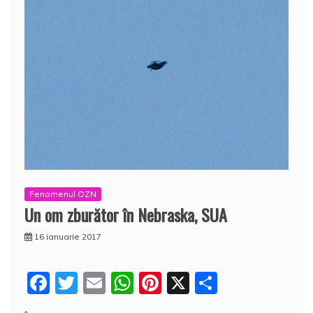
Fenomenul OZN
Un om zburător în Nebraska, SUA
16 ianuarie 2017
F
T
E
W
Pi
X
P
a
w
m
h
nt
a