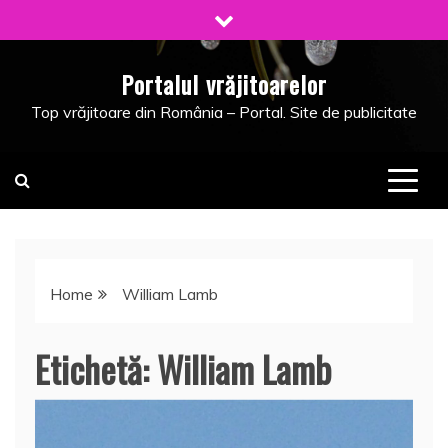
Skip
to
content
Portalul vrăjitoarelor
Top vrăjitoare din România – Portal. Site de publicitate
Home
William Lamb
Etichetă:
William Lamb