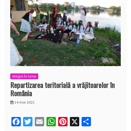
Magia în lume
Repartizarea teritorială a vrăjitoarelor în
România
14 mai 2021
F
T
E
W
Pi
X
P