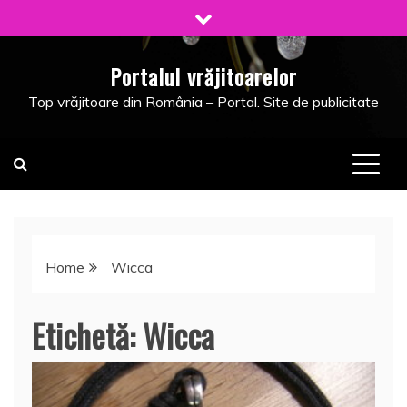
Skip
to
content
Portalul vrăjitoarelor
Top vrăjitoare din România – Portal. Site de publicitate
Home
Wicca
Etichetă:
Wicca