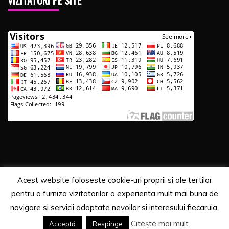
Acest website foloseste cookie-uri proprii si ale tertilor
Copyrights. © 2020 Segra Media
pentru a furniza vizitatorilor o experienta mult mai buna de
Proudly powered by WordPress
|
Theme: Recent News
navigare si servicii adaptate nevoilor si interesului fiecaruia.
by
Candid Themes
.
Citește mai mult
Acceptă
Respinge