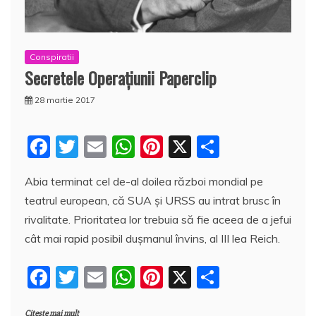
Conspiratii
Secretele Operaţiunii Paperclip
28 martie 2017
F
T
E
W
Pi
X
P
a
w
m
h
nt
a
Abia terminat cel de-al doilea război mondial pe
c
itt
ai
at
er
rt
teatrul european, că SUA şi URSS au intrat brusc în
e
er
l
s
e
aj
rivalitate. Prioritatea lor trebuia să fie aceea de a jefui
b
A
st
e
cât mai rapid posibil duşmanul învins, al III lea Reich.
o
p
a
F
T
E
W
Pi
X
P
o
p
z
a
w
m
h
nt
a
k
ă
Citește mai mult