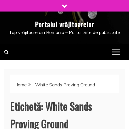
Skip
to
content
Portalul vrăjitoarelor
Top vrăjitoare din România – Portal. Site de publicitate
Home
White Sands Proving Ground
Etichetă:
White Sands
Proving Ground