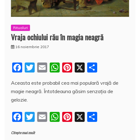
Ritualuri
Vraja ochiului rău în magia neagră
16 noiembrie 2017
F
T
E
W
Pi
X
P
a
w
m
h
nt
a
Aceasta este probabil cea mai populară vrajă de
c
itt
ai
at
er
rt
magie neagră. Întotdeauna găsim senzația de
e
er
l
s
e
aj
gelozie.
b
A
st
e
F
T
E
W
Pi
X
P
o
p
a
a
w
m
h
nt
a
o
p
z
Citește mai mult
c
itt
ai
at
er
rt
k
ă