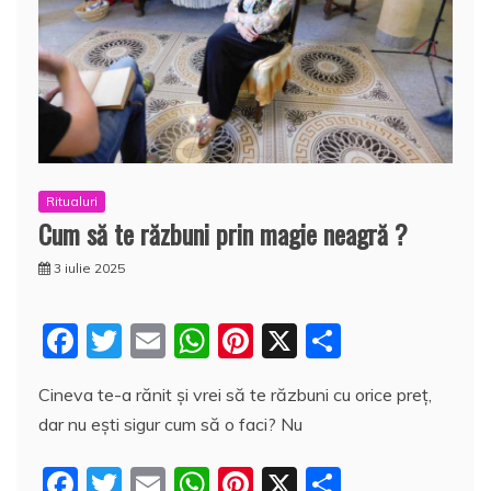
Ritualuri
Cum să te răzbuni prin magie neagră ?
3 iulie 2025
F
T
E
W
Pi
X
P
a
w
m
h
nt
a
Cineva te-a rănit și vrei să te răzbuni cu orice preț,
c
itt
ai
at
er
rt
dar nu ești sigur cum să o faci? Nu
e
er
l
s
e
aj
b
A
st
e
F
T
E
W
Pi
X
P