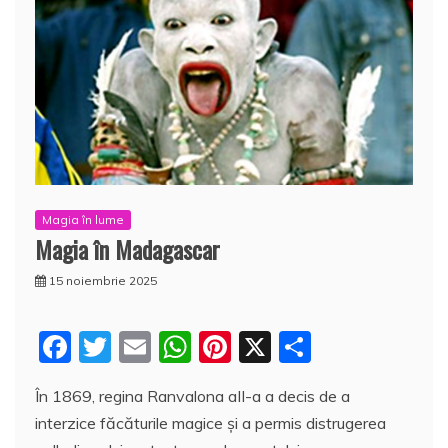
Magia în lume
Magia în Madagascar
15 noiembrie 2025
F
T
E
W
Pi
X
P
a
w
m
h
nt
a
În 1869, regina Ranvalona aII-a a decis de a
c
itt
ai
at
er
rt
interzice făcăturile magice şi a permis distrugerea
e
er
l
s
e
aj