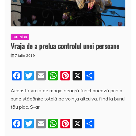
Ritualuri
Vraja de a prelua controlul unei persoane
7 iulie 2019
F
T
E
W
Pi
X
P
a
w
m
h
nt
a
Această vrajă de magie neagră funcționează prin a
c
itt
ai
at
er
rt
pune stăpânire totală pe voința altcuiva, fiind la bunul
e
er
l
s
e
aj
tău plac. S-ar
b
A
st
e
F
T
E
W
Pi
X
P
o
p
a
a
w
m
h
nt
a
o
p
z