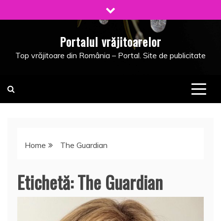
Skip
to
content
Portalul vrăjitoarelor
Top vrăjitoare din România – Portal. Site de publicitate
Home
The Guardian
Etichetă:
The Guardian