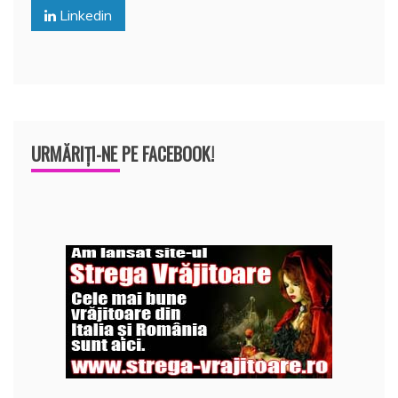
o
p
z
Linkedin
k
ă
URMĂRIȚI-NE PE FACEBOOK!